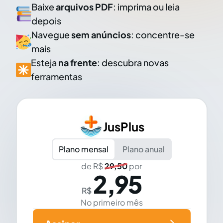
Baixe
arquivos PDF
: imprima ou leia
depois
Navegue
sem anúncios
: concentre-se
mais
Esteja
na frente
: descubra novas
ferramentas
JusPlus
Plano mensal
Plano anual
de R$
29,50
por
2,95
R$
No primeiro mês