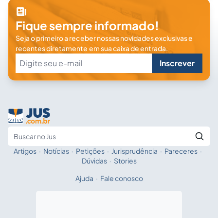
Fique sempre informado!
Seja o primeiro a receber nossas novidades exclusivas e
recentes diretamente em sua caixa de entrada.
Inscrever
Artigos
·
Notícias
·
Petições
·
Jurisprudência
·
Pareceres
·
Fale com a IA
Buscar no Jus
Dúvidas
·
Stories
Ajuda
·
Fale conosco