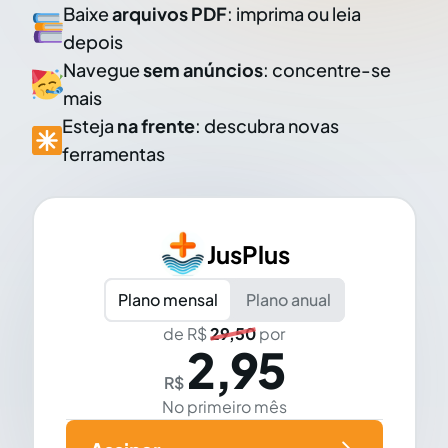
Baixe
arquivos PDF
: imprima ou leia
depois
Navegue
sem anúncios
: concentre-se
mais
Esteja
na frente
: descubra novas
ferramentas
JusPlus
Plano mensal
Plano anual
de R$
29,50
por
2,95
R$
No primeiro mês