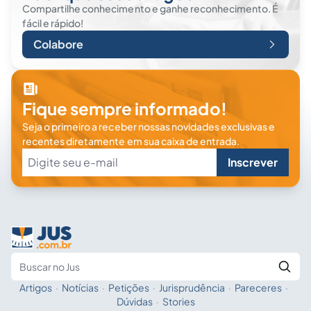
Compartilhe conhecimento e ganhe reconhecimento. É
fácil e rápido!
Colabore
Fique sempre informado!
Seja o primeiro a receber nossas novidades exclusivas e
recentes diretamente em sua caixa de entrada.
Inscrever
Artigos
·
Notícias
·
Petições
·
Jurisprudência
·
Pareceres
·
Fale com a IA
Buscar no Jus
Dúvidas
·
Stories