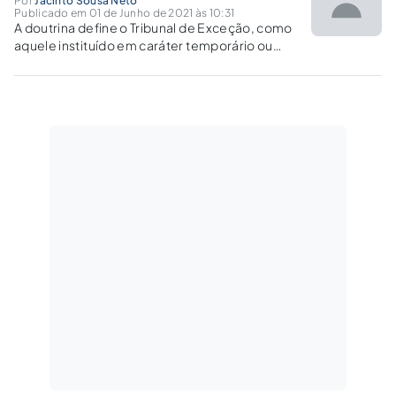
Por
Jacinto Sousa Neto
Publicado em 01 de Junho de 2021 às 10:31
A doutrina define o Tribunal de Exceção, como
aquele instituído em caráter temporário ou
excepcional que, respeitadas a regras
pertinentes ao Estado de Direito, deve estar
inserida na jurisdição especial prevista por lei.