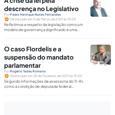
A crise da lei pela
descrença no Legislativo
Por
Pedro Henrique Nunes Fernandes
Destacado em 11 de Março de 2021 às 15:00
Refletimos a respeito da legislação como um
modelo de governança dignificado e uma
fonte de direito respeitável, em que pese a
má-fama presente na filosofia jurídica e
política, a partir da teoria de Jeremy Waldron.
O caso Flordelis e a
suspensão do mandato
parlamentar
Por
Rogério Tadeu Romano
Destacado em 26 de Fevereiro de 2021 às 13:00
Segundo informações da assessoria do TJ-RJ,
como a condição de deputada federal
assegura à Flordelis (PSD-RJ) situação
vantajosa em relação a corréus e
testemunhas, a 2ª Câmara Criminal daquele
Tribunal decidiu pela suspensão do exercício
de suas funções públicas.