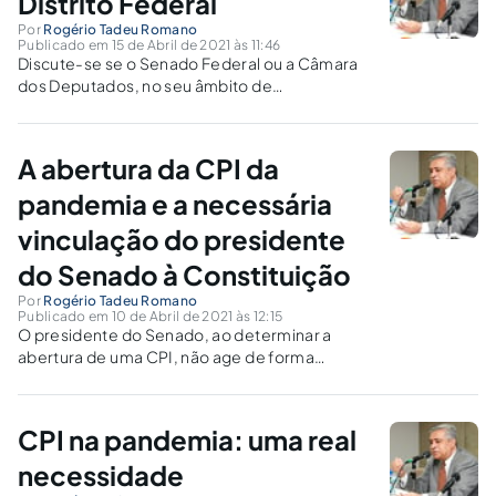
Distrito Federal
Por
Rogério Tadeu Romano
Publicado em 15 de Abril de 2021 às 11:46
Discute-se se o Senado Federal ou a Câmara
dos Deputados, no seu âmbito de
competência privativa, traçado na
Constituição, têm poderes para investigar
atos cometidos pelos Estados-Membros, pelo
A abertura da CPI da
Distrito Federal ou pelos Municípios.
pandemia e a necessária
vinculação do presidente
do Senado à Constituição
Por
Rogério Tadeu Romano
Publicado em 10 de Abril de 2021 às 12:15
O presidente do Senado, ao determinar a
abertura de uma CPI, não age de forma
discricionária. Age de forma vinculada: após
apresentados os requisitos constitucionais
para tal, não caberá a ele juízo de conveniência
CPI na pandemia: uma real
e oportunidade.
necessidade