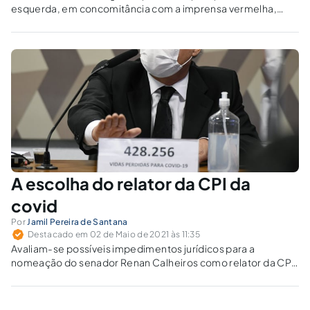
esquerda, em concomitância com a imprensa vermelha,
visando impedir que o Presidente da República governe em
prol da sociedade brasileira, e que não seja reeleito em
2022.
A escolha do relator da CPI da
covid
Por
Jamil Pereira de Santana
Destacado em 02 de Maio de 2021 às 11:35
Avaliam-se possíveis impedimentos jurídicos para a
nomeação do senador Renan Calheiros como relator da CPI
da covid-19.