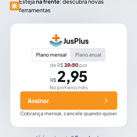
Esteja
na frente
: descubra novas
ferramentas
JusPlus
Plano mensal
Plano anual
de R$
29,50
por
2,95
R$
No primeiro mês
Assinar
Cobrança mensal, cancele quando quiser