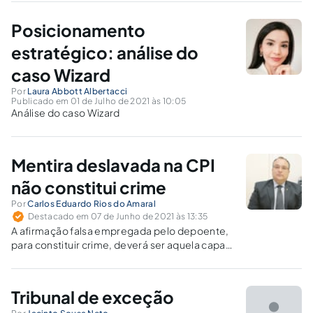
Posicionamento
estratégico: análise do
caso Wizard
Por
Laura Abbott Albertacci
Publicado em 01 de Julho de 2021 às 10:05
Análise do caso Wizard
Mentira deslavada na CPI
não constitui crime
Por
Carlos Eduardo Rios do Amaral
Destacado em 07 de Junho de 2021 às 13:35
A afirmação falsa empregada pelo depoente,
para constituir crime, deverá ser aquela capaz
de influenciar os trabalhos da CPI,
embaraçando a apuração do fato
determinado e suas conclusões.
Tribunal de exceção