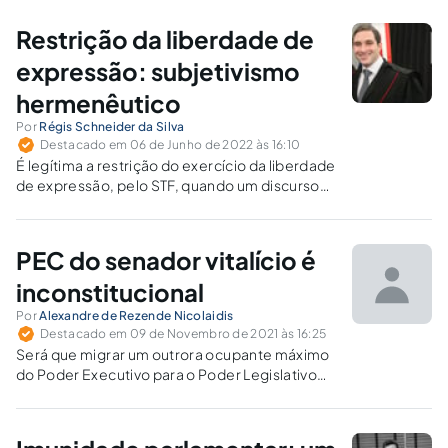
Restrição da liberdade de
expressão: subjetivismo
hermenêutico
Por
Régis Schneider da Silva
Destacado em 06 de Junho de 2022 às 16:10
É legítima a restrição do exercício da liberdade
de expressão, pelo STF, quando um discurso
não causa danos a direitos ou gera risco à
ordem pública?
PEC do senador vitalício é
inconstitucional
Por
Alexandre de Rezende Nicolaidis
Destacado em 09 de Novembro de 2021 às 16:25
Será que migrar um outrora ocupante máximo
do Poder Executivo para o Poder Legislativo
seria medida saudável e constitucional? Quais
seriam as atribuições desse novo membro
nessa outra posição do jogo democrático?