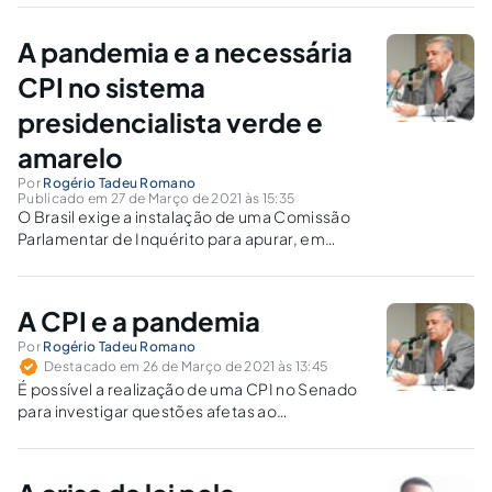
A pandemia e a necessária
CPI no sistema
presidencialista verde e
amarelo
Por
Rogério Tadeu Romano
Publicado em 27 de Março de 2021 às 15:35
O Brasil exige a instalação de uma Comissão
Parlamentar de Inquérito para apurar, em
detalhes, a tragédia da covid-19 que matou
centenas de milhares de brasileiros. Os erros
do governos federal, estadual e municipais
A CPI e a pandemia
precisam ser decifrados.
Por
Rogério Tadeu Romano
Destacado em 26 de Março de 2021 às 13:45
É possível a realização de uma CPI no Senado
para investigar questões afetas ao
comportamento do Executivo durante a
pandemia?