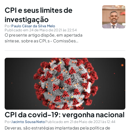
culminou na abertura da CPI.
CPI e seus limites de
investigação
Por
Paulo César da Silva Melo
Publicado em 24 de Maio de 2021 às 22:54
O presente artigo dispõe, em apertada
síntese, sobre as CPI,s - Comissões
Parlamentares de Inquérito - e os seus limites
de investigação.
CPI da covid-19: vergonha nacional
Por
Jacinto Sousa Neto
Publicado em 21 de Maio de 2021 às 12:44
Deveras, são estratégias implantadas pela política de