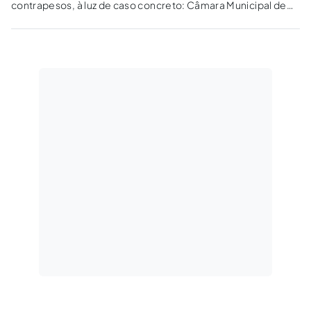
contrapesos, à luz de caso concreto: Câmara Municipal de
Natal-RN aprovou projeto de lei para tornar a educação
atividade essencial.