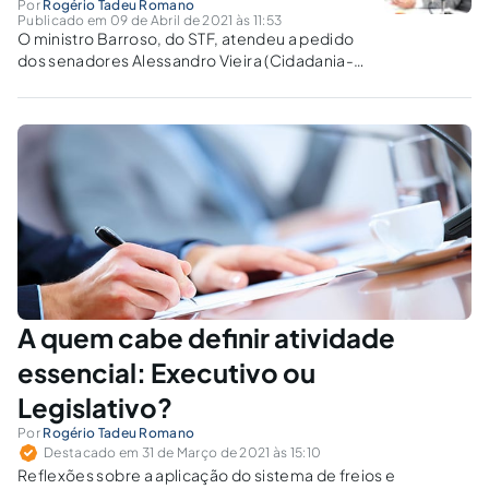
Por
Rogério Tadeu Romano
Publicado em 09 de Abril de 2021 às 11:53
O ministro Barroso, do STF, atendeu a pedido
dos senadores Alessandro Vieira (Cidadania-
SE) e Jorge Kajuru (Cidadania-GO) e
determinou que o Senado instale uma CPI
para investigar gestão do Presidente
Bolsonaro no combate à pandemia.
A quem cabe definir atividade
essencial: Executivo ou
Legislativo?
Por
Rogério Tadeu Romano
Destacado em 31 de Março de 2021 às 15:10
Reflexões sobre a aplicação do sistema de freios e