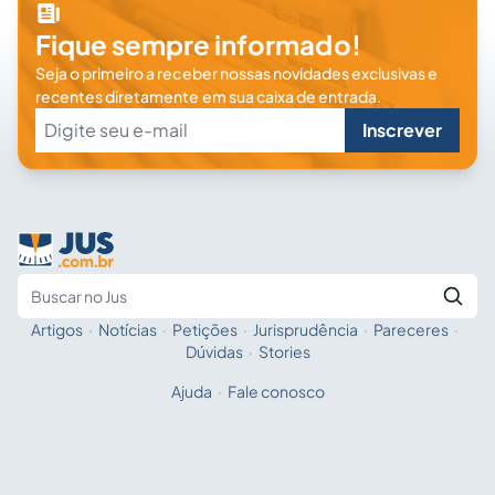
Fique sempre informado!
Seja o primeiro a receber nossas novidades exclusivas e
recentes diretamente em sua caixa de entrada.
Inscrever
Artigos
·
Notícias
·
Petições
·
Jurisprudência
·
Pareceres
·
Fale com a IA
Buscar no Jus
Dúvidas
·
Stories
Ajuda
·
Fale conosco