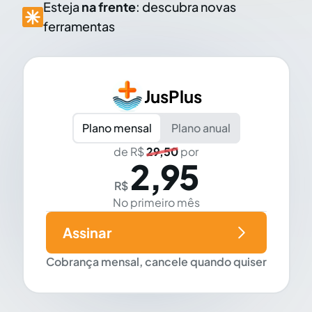
Esteja
na frente
: descubra novas
ferramentas
JusPlus
Plano mensal
Plano anual
de R$
29,50
por
2,95
R$
No primeiro mês
Assinar
Cobrança mensal, cancele quando quiser