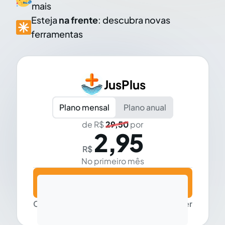
mais
Esteja
na frente
: descubra novas
ferramentas
JusPlus
Plano mensal
Plano anual
de R$
29,50
por
2,95
R$
No primeiro mês
Assinar
Cobrança mensal, cancele quando quiser