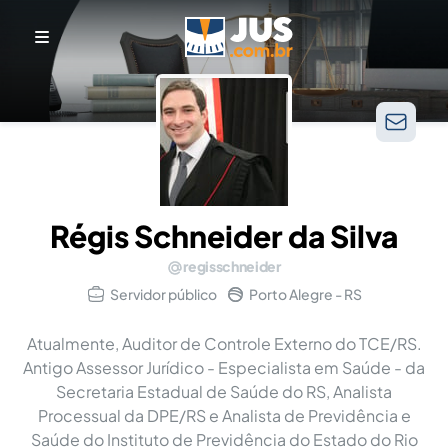
Régis Schneider da Silva
regisschneider
Servidor público
Porto Alegre - RS
Atualmente, Auditor de Controle Externo do TCE/RS.
Antigo Assessor Jurídico - Especialista em Saúde - da
Secretaria Estadual de Saúde do RS, Analista
Processual da DPE/RS e Analista de Previdência e
Saúde do Instituto de Previdência do Estado do Rio