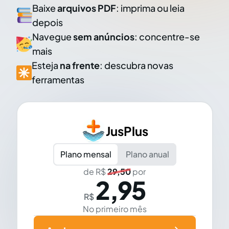
Baixe
arquivos PDF
: imprima ou leia
depois
Navegue
sem anúncios
: concentre-se
mais
Esteja
na frente
: descubra novas
ferramentas
JusPlus
Plano mensal
Plano anual
de R$
29,50
por
2,95
R$
No primeiro mês