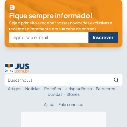
Fique sempre informado!
Seja o primeiro a receber nossas novidades exclusivas e
recentes diretamente em sua caixa de entrada.
Inscrever
Artigos
·
Notícias
·
Petições
·
Jurisprudência
·
Pareceres
·
Fale com a IA
Buscar no Jus
Dúvidas
·
Stories
Ajuda
·
Fale conosco