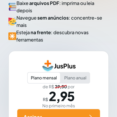
Baixe
arquivos PDF
: imprima ou leia
depois
Navegue
sem anúncios
: concentre-se
mais
Esteja
na frente
: descubra novas
ferramentas
JusPlus
Plano mensal
Plano anual
de R$
29,50
por
2,95
R$
No primeiro mês
Assinar