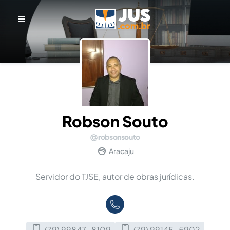
Robson Souto
robsonsouto
Aracaju
Servidor do TJSE, autor de obras jurídicas.
(79) 99847-8109
(79) 99145-5902