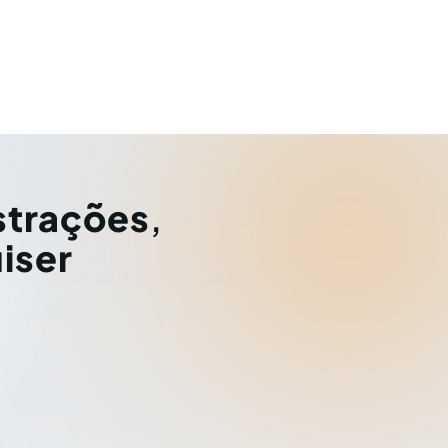
strações
,
iser