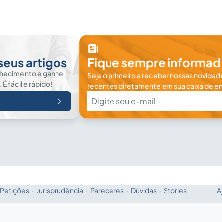
seus artigos
Fique sempre informad
nhecimento e ganhe
Seja o primeiro a receber nossas novidade
 fácil e rápido!
recentes diretamente em sua caixa de en
Petições
·
Jurisprudência
·
Pareceres
·
Dúvidas
·
Stories
A
Fale com a IA