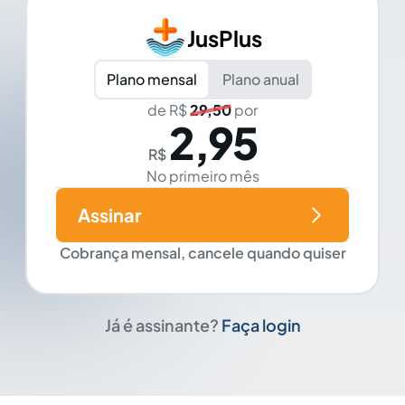
JusPlus
Plano mensal
Plano anual
de R$
29,50
por
2,95
R$
No primeiro mês
Assinar
Cobrança mensal, cancele quando quiser
Já é assinante?
Faça login