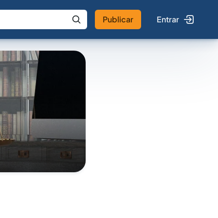
Publicar
Entrar
 IA
Buscar no Jus