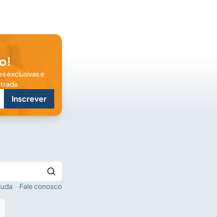
o!
s exclusivas e
trada.
Inscrever
juda
·
Fale conosco
Buscar no Jus