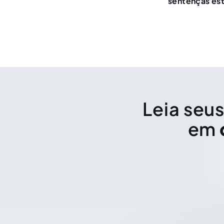
sentenças est
Leia seus
em