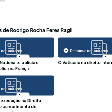
 de Rodrigo Rocha Feres Ragil
 dos editores
Destaque dos editores
Artigo
Artig
ationale: polícia e
O Vaticano no direito inter
lica na França
 dos editores
Artigo
 execução no Direito
 e cumprimento de