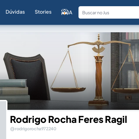
Dúvidas
Stories
IA
Fale com a
Rodrigo Rocha Feres Ragil
rodrigorocha972240