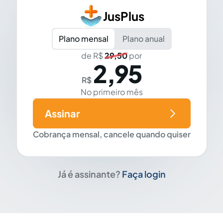
JusPlus
Plano mensal
Plano anual
de R$
29,50
por
2,95
R$
No primeiro mês
Assinar
Cobrança mensal, cancele quando quiser
Já é assinante?
Faça login