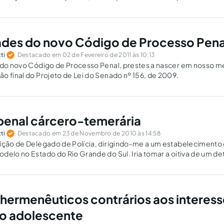
 e, ao mesmo tempo, um problema de âmbito mundial.
ades do novo Código de Processo Pena
ti
Destacado em 02 de Fevereiro de 2011 às 10:13
 do novo Código de Processo Penal, prestes a nascer em nosso mei
o final do Projeto de Lei do Senado nº 156, de 2009.
penal cárcero-temerária
ti
Destacado em 23 de Novembro de 2010 às 14:58
dição de Delegado de Polícia, dirigindo-me a um estabeleciment
delo no Estado do Rio Grande do Sul. Iria tomar a oitiva de um de
maravilhosas, suco natural,…
hermenêuticos contrários aos interess
do adolescente