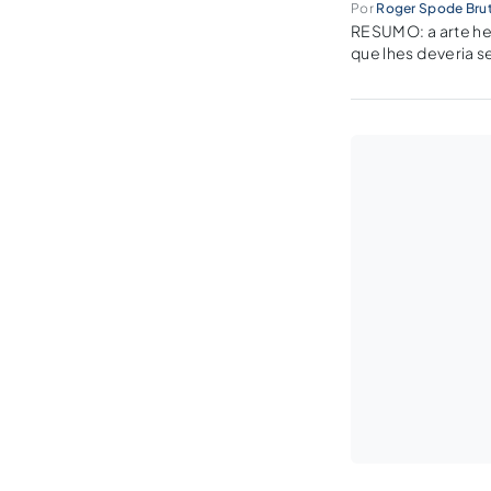
Por
Roger Spode Brut
RESUMO: a arte her
que lhes deveria s
deturpando-se aqu
Norma. A…