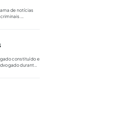
gama de notícias
criminais.
s
ogado constituído e
 advogado durante