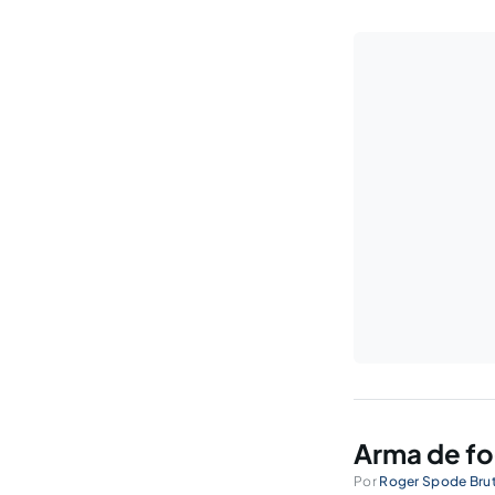
Arma de f
Por
Roger Spode Brut