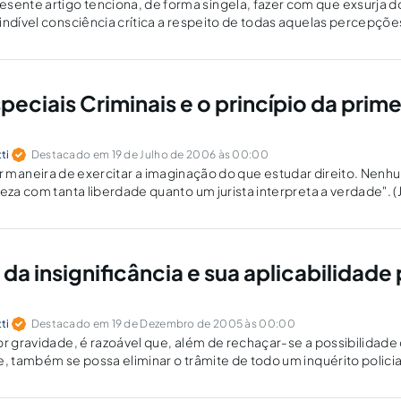
nte artigo tenciona, de forma singela, fazer com que exsurja do
indível consciência crítica a respeito de todas aquelas percepçõe
nte frente ao meio jurídico em que está inserido. Mais do que…
peciais Criminais e o princípio da prime
ti
Destacado em 19 de Julho de 2006 às 00:00
neira de exercitar a imaginação do que estudar direito. Nenh
reza com tanta liberdade quanto um jurista interpreta a verdade". 
 de setembro de 1995, entrava no cenário jurídico…
 da insignificância e sua aplicabilidade 
ti
Destacado em 19 de Dezembro de 2005 às 00:00
or gravidade, é razoável que, além de rechaçar-se a possibilidade
e, também se possa eliminar o trâmite de todo um inquérito policia