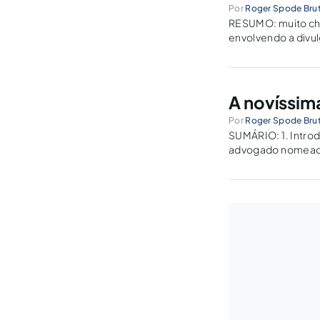
Por
Roger Spode Brut
RESUMO: muito cha
envolvendo a divul
Percebe-se, pois, 
A novíssima
Por
Roger Spode Brut
SUMÁRIO: 1. Introd
advogado nomeado;
a lavratura de aut