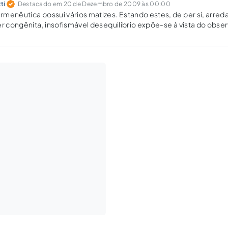
ti
Destacado em 20 de Dezembro de 2009 às 00:00
menêutica possui vários matizes. Estando estes, de per si, arred
er congênita, insofismável desequilíbrio expõe-se à vista do obse
eles resultados almejados outrora pelo Legislador, quando da e