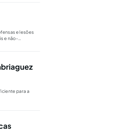
fensas e lesões
s e não-
a o debate ao
mbriaguez
iciente para a
icas