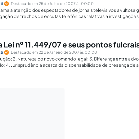
ti
Destacado em 25 de Julho de 2007 às 00:00
ma a atenção dos espectadores de jornais televisivos a vultosa 
gação de trechos de escutas telefônicas relativas a investigações 
que essa prática já se enraizou no sistema pátrio, ao arrepio…
 Lei nº 11.449/07 e seus pontos fulcrai
ti
Destacado em 22 de Janeiro de 2007 às 00:00
ução; 2. Natureza do novo comando legal; 3. Diferença entre adv
 4. Jurisprudência acerca da dispensabilidade de presença de
o de prisão em flagrante; 5. Diferença entre indicação de…