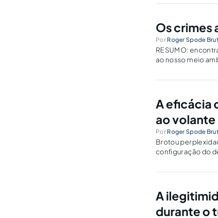
Os crimes 
Por
Roger Spode Brut
RESUMO: encontra
ao nosso meio amb
governamentais co
trazer-nos, em…
A eficácia
ao volante
Por
Roger Spode Brut
Brotou perplexidad
configuração do de
A ilegitim
durante o t