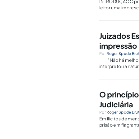
INTRODUÇÃOO prese
leitor uma impresc
colhidas regularme
Juizados Es
impressão
Por
Roger Spode Brut
"Não há melhor ma
interpretou a natu
INTRODUÇÃO Em 26
O princípio
Judiciária
Por
Roger Spode Brut
Em ilícitos de men
prisão em flagrant