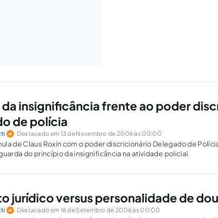
 da insignificância frente ao poder disc
o de polícia
ti
Destacado em 13 de Novembro de 2006 às 00:00
la de Claus Roxin com o poder discricionário Delegado de Políci
uarda do princípio da insignificância na atividade policial.
 jurídico versus personalidade de dou
ti
Destacado em 16 de Setembro de 2006 às 00:00