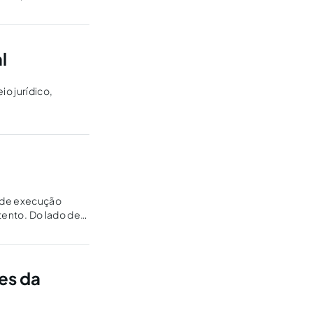
l
o jurídico,
o de execução
tento. Do lado de
es da