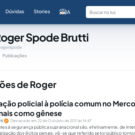
Dúvidas
Stories
IA
Fale com a
oger Spode Brutti
rogerspode
Publicações
ões de Roger
ção policial à polícia comum no Mercos
onais como gênese
ti
Destacado em 22 de Outubro de 2011 às 14:47
es à segurança pública supranacional são, efetivamente, de inte
lização dos ilícitos penais, vê-se que referido setor público tor