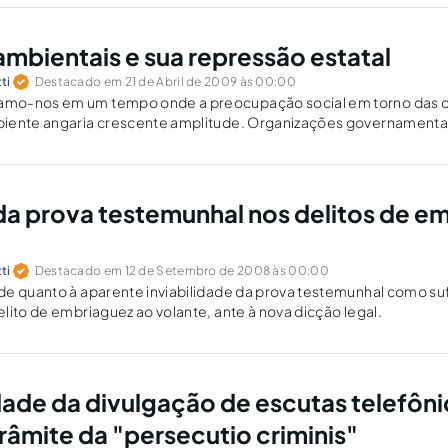
ambientais e sua repressão estatal
ti
Destacado em 21 de Abril de 2009 às 00:00
mo-nos em um tempo onde a preocupação social em torno das o
iente angaria crescente amplitude. Organizações governamentai
nciliam-se frente a essa demanda. A imprensa, outrossim, instig
 da prova testemunhal nos delitos de e
ti
Destacado em 12 de Setembro de 2008 às 00:00
e quanto à aparente inviabilidade da prova testemunhal como suf
lito de embriaguez ao volante, ante à nova dicção legal.
idade da divulgação de escutas telefôn
râmite da "persecutio criminis"