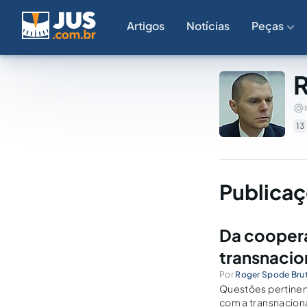
Artigos
Notícias
Peças
R
13
Publicaç
Da coopera
transnaci
Por
Roger Spode Brut
Questões pertinent
com a transnaciona