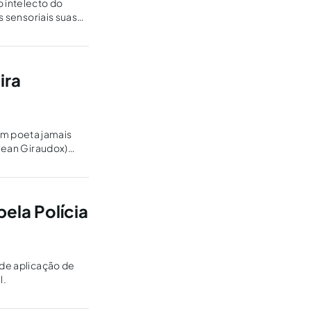
 intelecto do
s sensoriais suas
ira
um poeta jamais
(Jean Giraudox)
pela Polícia
 de aplicação de
l.