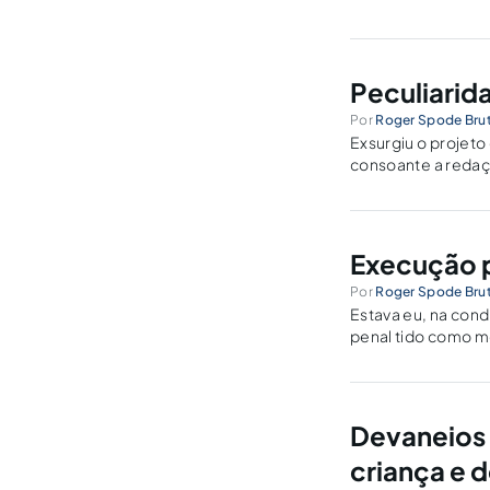
forma, um assunto
Peculiarid
Por
Roger Spode Brut
Exsurgiu o projeto
consoante a redaçã
Execução 
Por
Roger Spode Brut
Estava eu, na con
penal tido como mo
dentro, refeições 
Devaneios 
criança e 