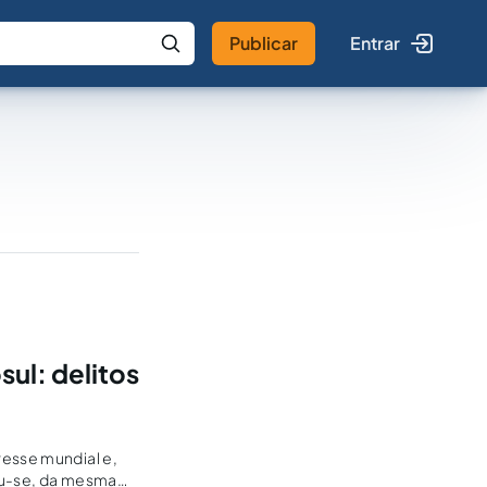
Publicar
Entrar
 IA
Buscar no Jus
ul: delitos
resse mundial e,
nou-se, da mesma