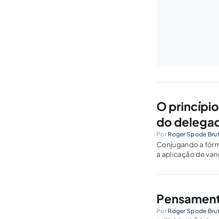
O princípio
do delegad
Por
Roger Spode Brut
Conjugando a fórmu
a aplicação de vang
Pensamento
Por
Roger Spode Brut