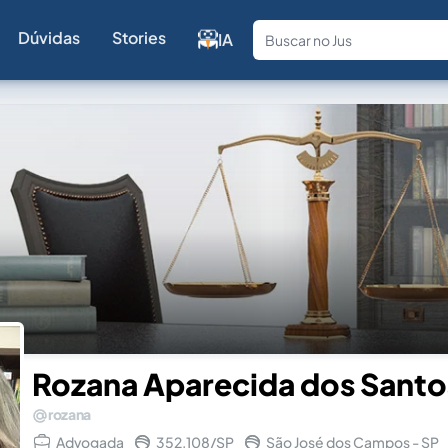
Dúvidas
Stories
IA
Fale com a
Rozana Aparecida dos Santo
rozana
Advogada
352.108/SP
São José dos Campos - SP