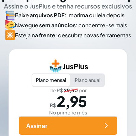
Assine o JusPlus e tenha recursos exclusivos
Baixe
arquivos PDF
: imprima ou leia depois
Navegue
sem anúncios
: concentre-se mais
Esteja
na frente
: descubra novas ferramentas
JusPlus
Plano mensal
Plano anual
de R$
29,50
por
2,95
R$
No primeiro mês
Assinar