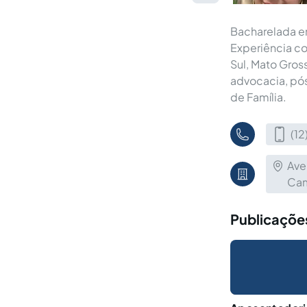
Bacharelada e
Experiência co
Sul, Mato Gros
advocacia, pós
de Família.
(1
Ave
Cam
Publicaçõe