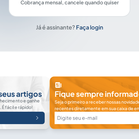
Cobrança mensal, cancele quando quiser
Já é assinante?
Faça login
seus artigos
Fique sempre informad
nhecimento e ganhe
Seja o primeiro a receber nossas novidade
 fácil e rápido!
recentes diretamente em sua caixa de en