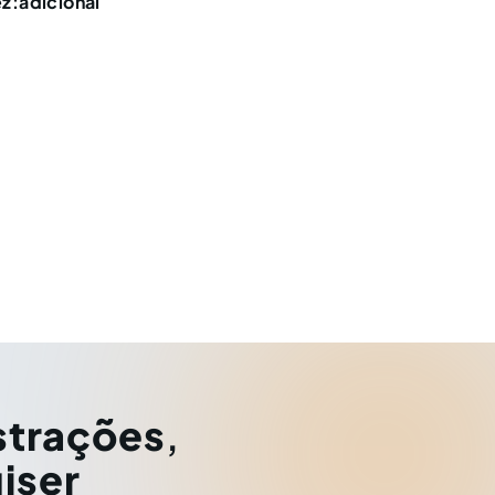
z:adicional
strações
,
iser