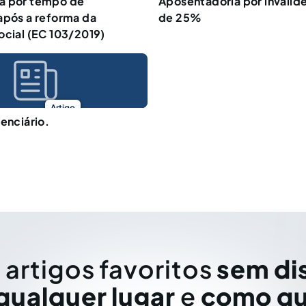
a por tempo de
Aposentadoria por invalide
após a reforma da
de 25%
ocial (EC 103/2019)
Artigo
denciário.
 artigos favoritos
sem di
qualquer lugar
e
como qu