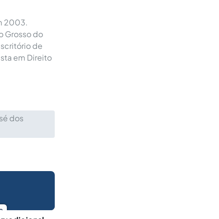
m 2003.
o Grosso do
scritório de
ista em Direito
osé dos
o