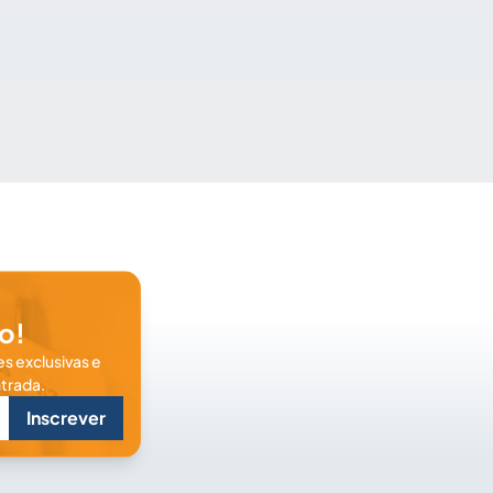
o!
s exclusivas e
trada.
Inscrever