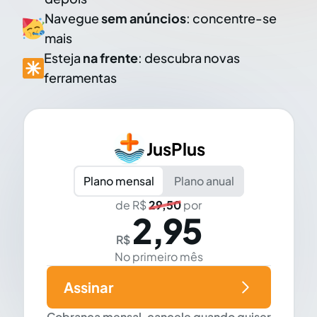
Navegue
sem anúncios
: concentre-se
mais
Esteja
na frente
: descubra novas
ferramentas
JusPlus
Plano mensal
Plano anual
de R$
29,50
por
2,95
R$
No primeiro mês
Assinar
Cobrança mensal, cancele quando quiser