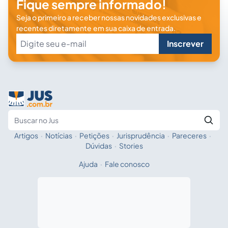
Fique sempre informado!
Seja o primeiro a receber nossas novidades exclusivas e
recentes diretamente em sua caixa de entrada.
Inscrever
Artigos
·
Notícias
·
Petições
·
Jurisprudência
·
Pareceres
·
Fale com a IA
Buscar no Jus
Dúvidas
·
Stories
Ajuda
·
Fale conosco