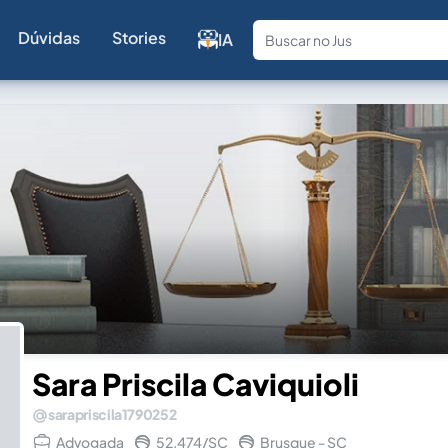
Dúvidas
Stories
IA
Fale com a
Sara Priscila Caviquioli
sarapriscila1790252
Advogada
52.474/SC
Brusque - SC