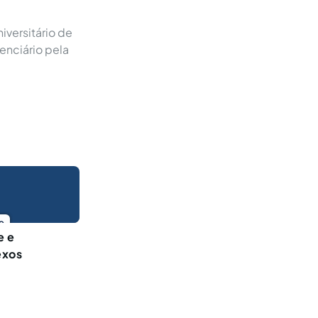
versitário de
enciário pela
o
e e
exos