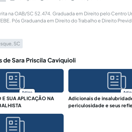
ita na OAB/SC 52.474. Graduada em Direito pelo Centro Uni
EBE. Pós Graduanda em Direito do Trabalho e Direito Previd
usque, SC
 de Sara Priscila Caviquioli
Artigo
Artig
O E SUA APLICAÇÃO NA
Adicionais de insalubridad
BALHISTA
periculosidade e seus refl