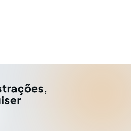
strações
,
iser