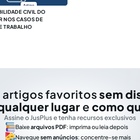
Artigo
ILIDADE CIVIL DO
 NOS CASOS DE
DE TRABALHO
 artigos favoritos
sem di
qualquer lugar
e
como qu
Assine o JusPlus e tenha recursos exclusivos
Baixe
arquivos PDF
: imprima ou leia depois
Navegue
sem anúncios
: concentre-se mais