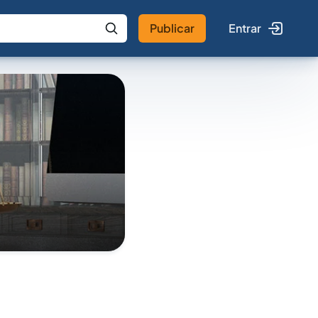
Publicar
Entrar
 IA
Buscar no Jus