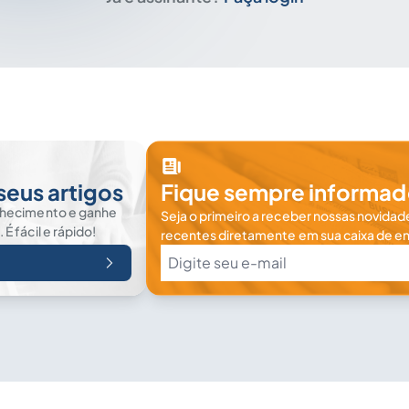
seus artigos
Fique sempre informad
nhecimento e ganhe
Seja o primeiro a receber nossas novidade
 fácil e rápido!
recentes diretamente em sua caixa de en