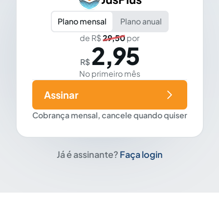
Plano mensal
Plano anual
de R$
29,50
por
2,95
R$
No primeiro mês
Assinar
Cobrança mensal, cancele quando quiser
Já é assinante?
Faça login