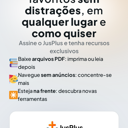
distrações
, em
qualquer lugar
e
como quiser
Assine o JusPlus e tenha recursos
exclusivos
Baixe
arquivos PDF
: imprima ou leia
depois
Navegue
sem anúncios
: concentre-se
mais
Esteja
na frente
: descubra novas
ferramentas
JusPlus