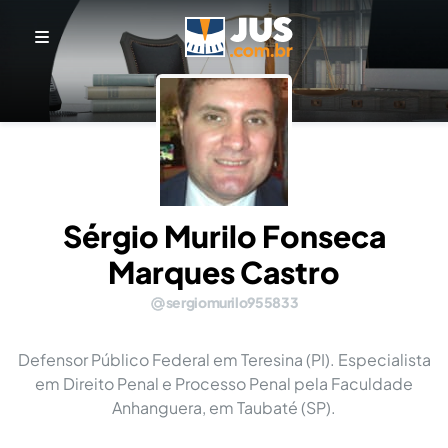
Sérgio Murilo Fonseca
Marques Castro
sergiomurilo955833
Defensor Público Federal em Teresina (PI). Especialista
em Direito Penal e Processo Penal pela Faculdade
Anhanguera, em Taubaté (SP).