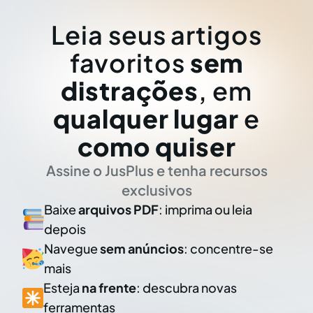
Leia seus artigos
favoritos
sem
distrações
, em
qualquer lugar
e
como quiser
Assine o JusPlus e tenha recursos
exclusivos
Baixe
arquivos PDF
: imprima ou leia
depois
Navegue
sem anúncios
: concentre-se
mais
Esteja
na frente
: descubra novas
ferramentas