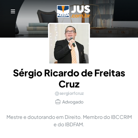
Sérgio Ricardo de Freitas
Cruz
sergiorfcruz
Advogado
Mestre e doutorando em Direito. Membro do IBCCRIM
e do IBDFAM.