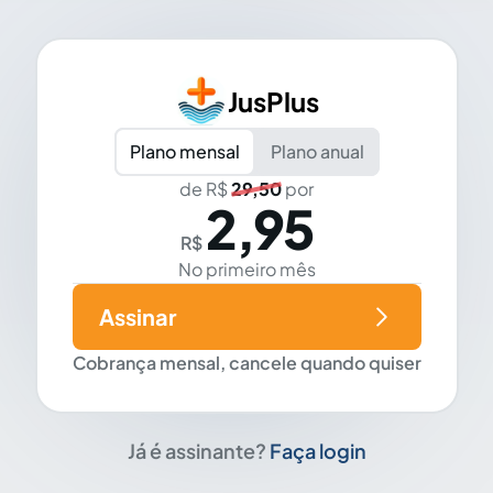
JusPlus
Plano mensal
Plano anual
de R$
29,50
por
2,95
R$
No primeiro mês
Assinar
Cobrança mensal, cancele quando quiser
Já é assinante?
Faça login