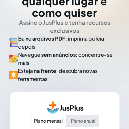
qualquer lugar
e
como quiser
Assine o JusPlus e tenha recursos
exclusivos
Baixe
arquivos PDF
: imprima ou leia
depois
Navegue
sem anúncios
: concentre-se
mais
Esteja
na frente
: descubra novas
ferramentas
JusPlus
Plano mensal
Plano anual