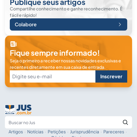
Publique seus artigos
Compartilhe conhecimento e ganhe reconhecimento. É
fácil e rápido!
Colabore
Fique sempre informado!
Seja o primeiro a receber nossas novidades exclusivas e
recentes diretamente em sua caixa de entrada.
Inscrever
Artigos
·
Notícias
·
Petições
·
Jurisprudência
·
Pareceres
·