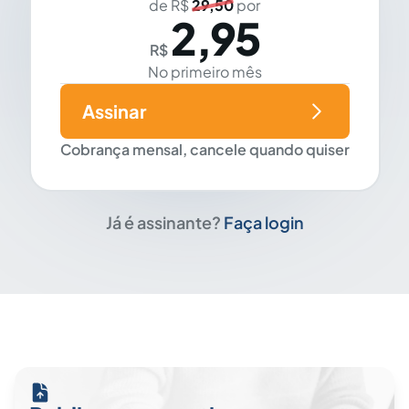
de R$
29,50
por
2,95
R$
No primeiro mês
Assinar
Cobrança mensal, cancele quando quiser
Já é assinante?
Faça login