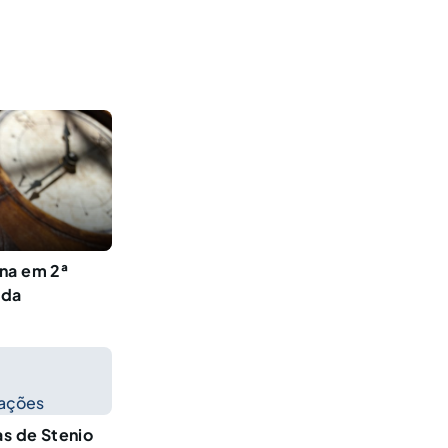
na em 2ª
 da
cações
as de Stenio