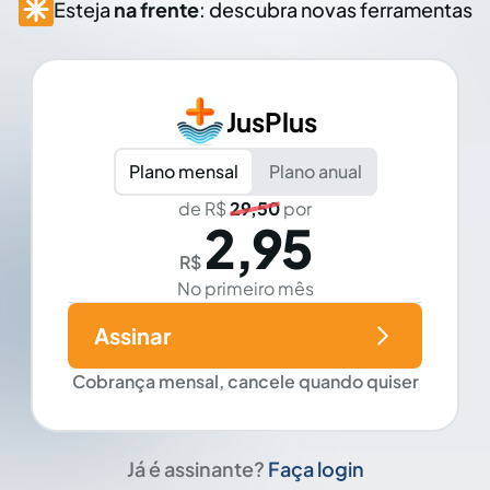
Esteja
na frente
: descubra novas ferramentas
JusPlus
Plano mensal
Plano anual
de R$
29,50
por
2,95
R$
No primeiro mês
Assinar
Cobrança mensal, cancele quando quiser
Já é assinante?
Faça login