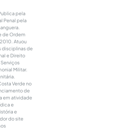
Publica pela
al Penal pela
hanguera.
me de Ordem
 2010. Atuou
 disciplinas de
al e Direito
 Serviços
nial Militar.
itária.
 Costa Verde no
enciamento de
a em atividade
ídica e
istória e
or do site
sos