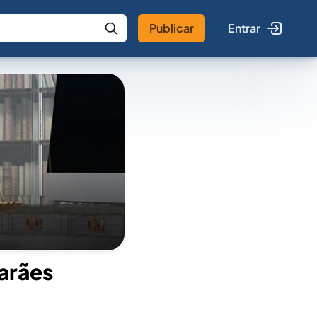
Publicar
Entrar
 IA
Buscar no Jus
arães