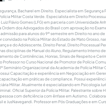
gurança, Bacharel em Direito. Especialista em Segurança 
lícia Militar Costa Verde. Especialista em Direito Processu
 Luiz Flávio Gomes (LFG) em parceria com Universidade An
la Ordem dos Advogados do Brasil com aprovação no Exa
admissão para alunos do 9º semestre em Direito no ano de
 convidado na Polícia Militar do Estado de Mato Grosso, nas
ança e do Adolescente, Direito Penal, Direito Processual Pen
e nas disciplinas de Manual do Aluno, Regulamento Interno de
amento de Continências, Honras, Sinais de Respeito e Cerimo
 Professor no Curso Nacional de Promotor de Polícia Comun
 1º Seminário Organizacional da Academia de Polícia Militar
Possui Capacitação e experiência em Negociação em Ger
 capacitação em práticas de compliance. Possui experiênci
ciária Militar. Atualmente é especializando em Psicologia Jur
iminal. Oficial Superior da Polícia Militar. Palestrante sobre H
 pessoa com deficiência com ênfase em Autismo. Colaborad
asil e JusNavegandi. Professor em Pós Graduações e em Cur