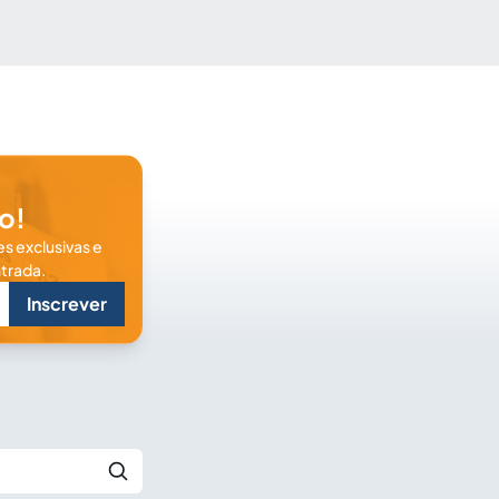
o!
s exclusivas e
trada.
Inscrever