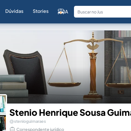
Dúvidas
Stories
IA
Fale com a
Stenio Henrique Sousa Guim
stenioguimaraes
Correspondente jurídico