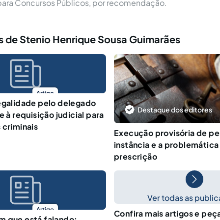
 para Concursos Públicos, por recomendação.
s de Stenio Henrique Sousa Guimarães
Artigo
egalidade pelo delegado
Destaque dos editores
e à requisição judicial para
 criminais
Execução provisória de pe
instância e a problemática
prescrição
Ver todas as publi
Artigo
Confira mais artigos e peç
m que está falando: