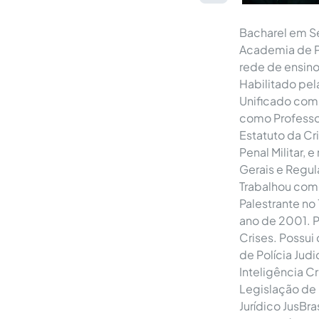
Bacharel em Se
Academia de Po
rede de ensino
Habilitado pe
Unificado com 
como Professor
Estatuto da Cri
Penal Militar, 
Gerais e Regul
Trabalhou como
Palestrante no
ano de 2001. 
Crises. Possui
de Polícia Judi
Inteligência Cr
Legislação de
Jurídico JusBr