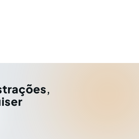
strações
,
iser