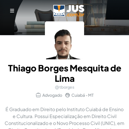
Thiago Borges Mesquita de
Lima
tborges
Advogado
Cuiabá - MT
É Graduado em Direito pelo Instituto Cuiabá de Ensino
e Cultura. Possui Especialização em Direito Civil
Constitucionalizado e o Novo Processo Civil (UNIC), em