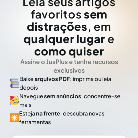
Leia seus artigos
favoritos
sem
distrações
, em
qualquer lugar
e
como quiser
Assine o JusPlus e tenha recursos
exclusivos
Baixe
arquivos PDF
: imprima ou leia
depois
Navegue
sem anúncios
: concentre-se
mais
Esteja
na frente
: descubra novas
ferramentas