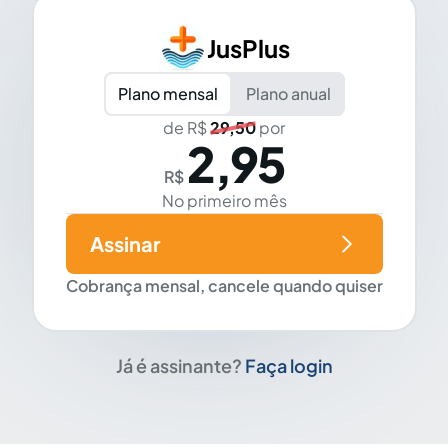
JusPlus
Plano mensal
Plano anual
de R$
29,50
por
2,95
R$
No primeiro mês
Assinar
Cobrança mensal, cancele quando quiser
Já é assinante?
Faça login