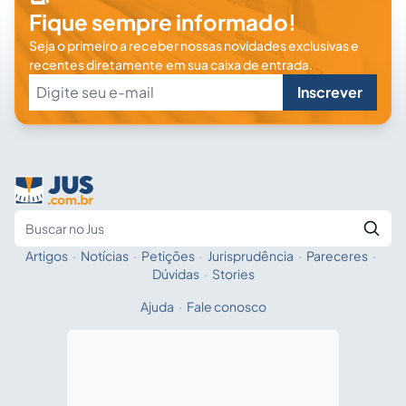
Fique sempre informado!
Seja o primeiro a receber nossas novidades exclusivas e
recentes diretamente em sua caixa de entrada.
Inscrever
Artigos
·
Notícias
·
Petições
·
Jurisprudência
·
Pareceres
·
Fale com a IA
Buscar no Jus
Dúvidas
·
Stories
Ajuda
·
Fale conosco