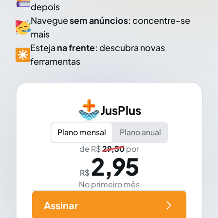
depois
Navegue
sem anúncios
: concentre-se
mais
Esteja
na frente
: descubra novas
ferramentas
JusPlus
Plano mensal
Plano anual
de R$
29,50
por
2,95
R$
No primeiro mês
Assinar