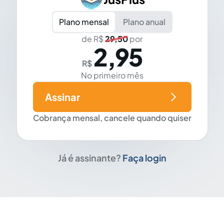
Plano mensal
Plano anual
de R$
29,50
por
2,95
R$
No primeiro mês
Assinar
Cobrança mensal, cancele quando quiser
Já é assinante?
Faça login