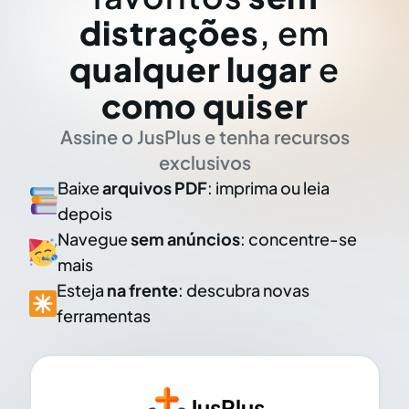
distrações
, em
qualquer lugar
e
como quiser
Assine o JusPlus e tenha recursos
exclusivos
Baixe
arquivos PDF
: imprima ou leia
depois
Navegue
sem anúncios
: concentre-se
mais
Esteja
na frente
: descubra novas
ferramentas
JusPlus