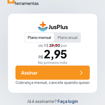
ferramentas
JusPlus
Plano mensal
Plano anual
de R$
29,50
por
2,95
R$
No primeiro mês
Assinar
Cobrança mensal, cancele quando quiser
Já é assinante?
Faça login