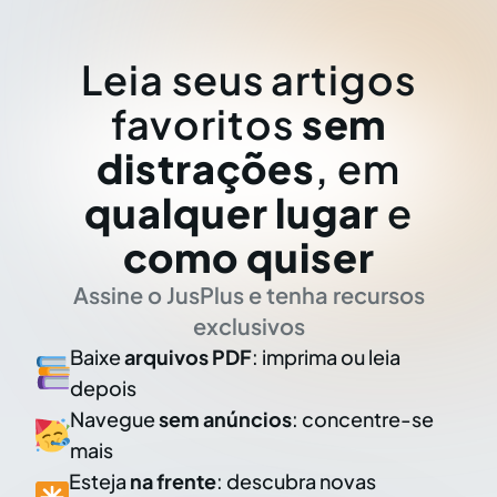
Leia seus artigos
favoritos
sem
distrações
, em
qualquer lugar
e
como quiser
Assine o JusPlus e tenha recursos
exclusivos
Baixe
arquivos PDF
: imprima ou leia
depois
Navegue
sem anúncios
: concentre-se
mais
Esteja
na frente
: descubra novas