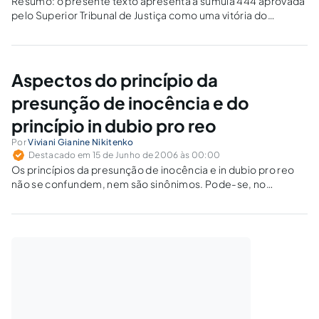
Resumo: o presente texto apresenta a súmula 444 aprovada
pelo Superior Tribunal de Justiça como uma vitória do
garantismo penal, eis que fez a opção por um processo
penal respeitador de todas as garantias processuais do
devido processo legal condizente…
Aspectos do princípio da
presunção de inocência e do
princípio in dubio pro reo
Por
Viviani Gianine Nikitenko
Destacado em 15 de Junho de 2006 às 00:00
Os princípios da presunção de inocência e in dubio pro reo
não se confundem, nem são sinônimos. Pode-se, no
entanto, estabelecer que o princípio in dubio pro reo é uma
decorrência do princípio da presunção de inocência, bem
como do…