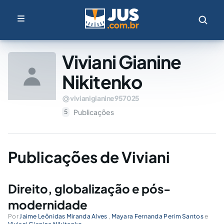
Viviani Gianine
Nikitenko
vivianigianine957025
Publicações
5
Publicações de Viviani
Direito, globalização e pós-
modernidade
Por
Jaime Leônidas Miranda Alves
,
Mayara Fernanda Perim Santos
e