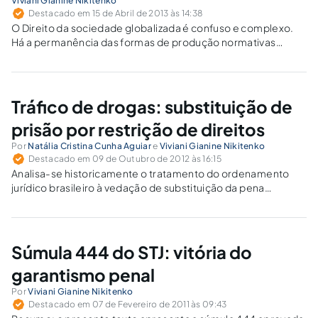
Viviani Gianine Nikitenko
Destacado em 15 de Abril de 2013 às 14:38
O Direito da sociedade globalizada é confuso e complexo.
Há a permanência das formas de produção normativas
tradicionais, mas também surgem tipos de produção
normativa pós-modernas.
Tráfico de drogas: substituição de
prisão por restrição de direitos
Por
Natália Cristina Cunha Aguiar
e
Viviani Gianine Nikitenko
Destacado em 09 de Outubro de 2012 às 16:15
Analisa-se historicamente o tratamento do ordenamento
jurídico brasileiro à vedação de substituição da pena
privativa de liberdade por pena restritiva de direitos aos
condenados por crime de tráfico de drogas.
Súmula 444 do STJ: vitória do
garantismo penal
Por
Viviani Gianine Nikitenko
Destacado em 07 de Fevereiro de 2011 às 09:43