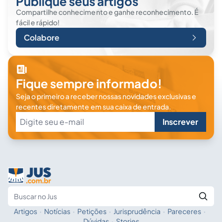
Publique seus artigos
Compartilhe conhecimento e ganhe reconhecimento. É
fácil e rápido!
Colabore
Fique sempre informado!
Seja o primeiro a receber nossas novidades exclusivas e
recentes diretamente em sua caixa de entrada.
Inscrever
Artigos
·
Notícias
·
Petições
·
Jurisprudência
·
Pareceres
·
Fale com a IA
Buscar no Jus
Dúvidas
·
Stories