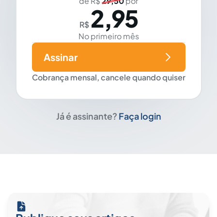
de R$
29,50
por
2,95
R$
No primeiro mês
Assinar
Cobrança mensal, cancele quando quiser
Já é assinante?
Faça login