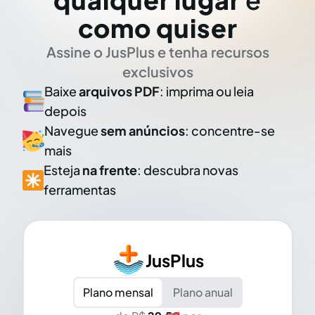
como quiser
Assine o JusPlus e tenha recursos
exclusivos
Baixe
arquivos PDF
: imprima ou leia
depois
Navegue
sem anúncios
: concentre-se
mais
Esteja
na frente
: descubra novas
ferramentas
JusPlus
Plano mensal
Plano anual