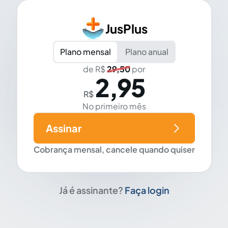
JusPlus
Plano mensal
Plano anual
de R$
29,50
por
2,95
R$
No primeiro mês
Assinar
Cobrança mensal, cancele quando quiser
Já é assinante?
Faça login