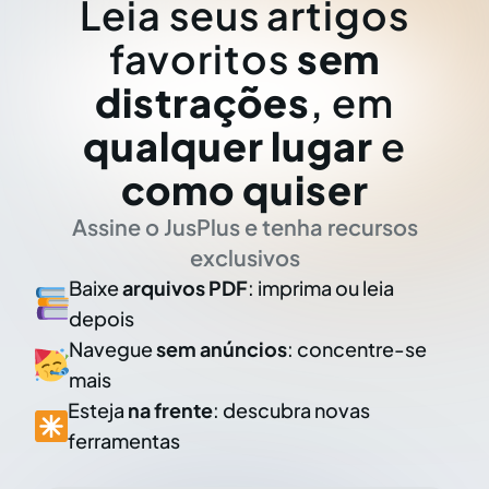
Leia seus artigos
favoritos
sem
distrações
, em
qualquer lugar
e
como quiser
Assine o JusPlus e tenha recursos
exclusivos
Baixe
arquivos PDF
: imprima ou leia
depois
Navegue
sem anúncios
: concentre-se
mais
Esteja
na frente
: descubra novas
ferramentas