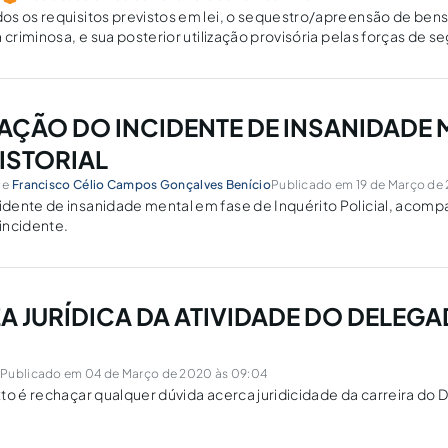
s os requisitos previstos em lei, o sequestro/apreensão de bens
 criminosa, e sua posterior utilização provisória pelas forças de s
 adequada e útil.
AÇÃO DO INCIDENTE DE INSANIDADE 
ISTORIAL
r
e
Francisco Célio Campos Gonçalves Benício
Publicado em 19 de Março de 
dente de insanidade mental em fase de Inquérito Policial, acom
incidente.
A JURÍDICA DA ATIVIDADE DO DELEG
r
Publicado em 04 de Março de 2020 às 09:04
to é rechaçar qualquer dúvida acerca juridicidade da carreira do 