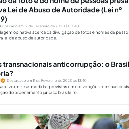
ão da foto e do nome de pessoas presa
va Lei de Abuso de Autoridade (Lei nº
9)
r
Publicado em 12 de Fevereiro de 2020 às 17:40
dagem opinativa acerca da divulgação de fotos e nomes de pesso
a lei de abuso de autoridade.
transnacionais anticorrupção: o Brasil
ria?
r
Destacado em 11 de Fevereiro de 2020 às 13:40
rativo entre as medidas previstas em convenções transnacionais
ção do ordenamento jurídico brasileiro.