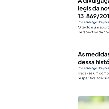
A divulgaç
legis da no
13.869/201
Por
Yan Rêgo Brayne
O texto é um abor
perspectiva da nov
As medidas 
dessa histó
Por
Yan Rêgo Brayne
Traça-se um compa
respectiva adequa