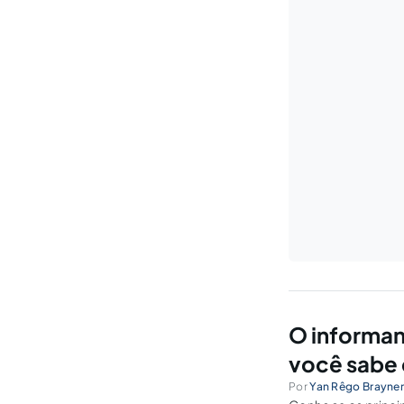
O informan
você sabe 
Por
Yan Rêgo Brayne