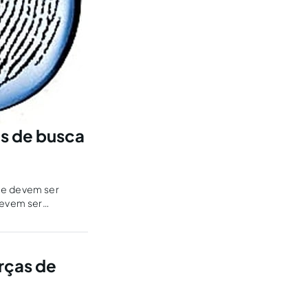
s de busca
ue devem ser
devem ser
a serão
orças de