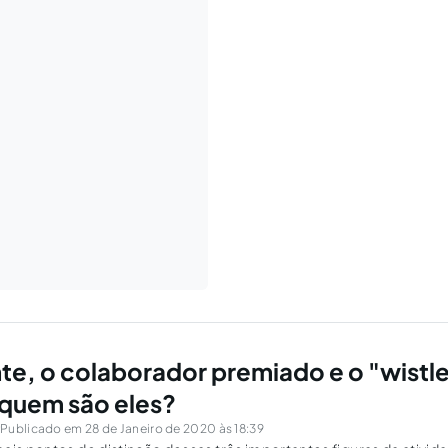
te, o colaborador premiado e o "wistl
quem são eles?
r
Publicado em 28 de Janeiro de 2020 às 18:39