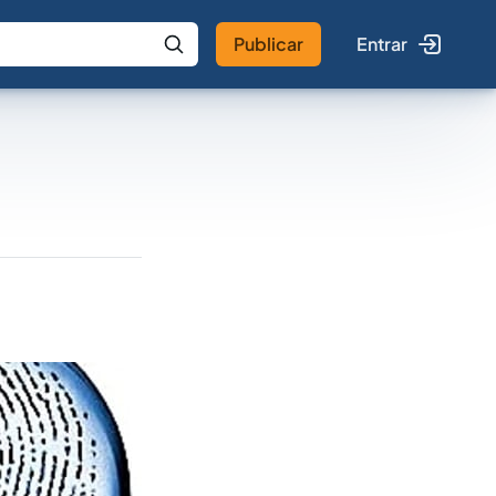
Publicar
Entrar
 IA
Buscar no Jus