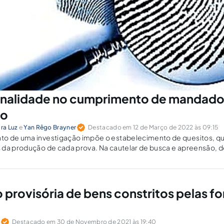
onalidade no cumprimento de mandado
ão
ira Luz
e
Yan Rêgo Brayner
Destacado em 12 de Março de 2022 às 09:15
o de uma investigação impõe o estabelecimento de quesitos, q
 da produção de cada prova. Na cautelar de busca e apreensão, 
quesitos, antecipando-se ao ataque a que a investigação e a prov
 do contraditório judicial.
o provisória de bens constritos pelas f
r
Destacado em 30 de Novembro de 2021 às 19:40