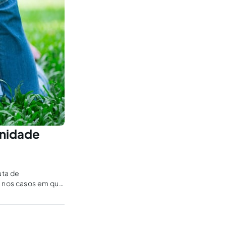
gnidade
uta de
, nos casos em que