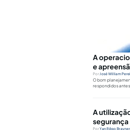
A operaci
e apreens
Por
José William Pere
O bom planejament
respondidos antes
produzidos alguns 
submetidos através
A utilizaçã
segurança
Por
Yan Rêgo Brayne