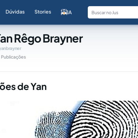
Dúvidas
Stories
IA
Fale com a
an Rêgo Brayner
yanbrayner
Publicações
ões de Yan