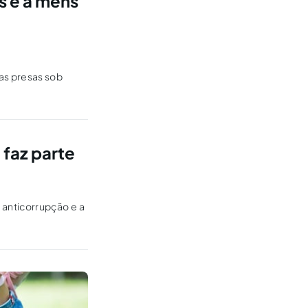
s e a mens
as presas sob
 faz parte
 anticorrupção e a