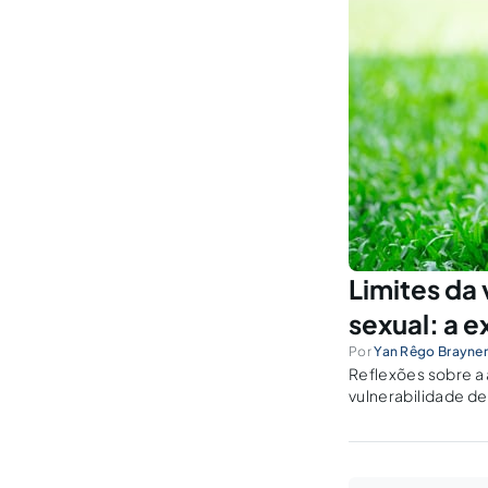
Limites da
sexual: a 
Por
Yan Rêgo Brayne
Reflexões sobre a 
vulnerabilidade de
o autor também é 