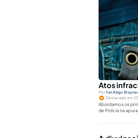
Atos infrac
Por
Yan Rêgo Brayne
Destacado em 23 
Abordamos os prin
de Polícia na apura