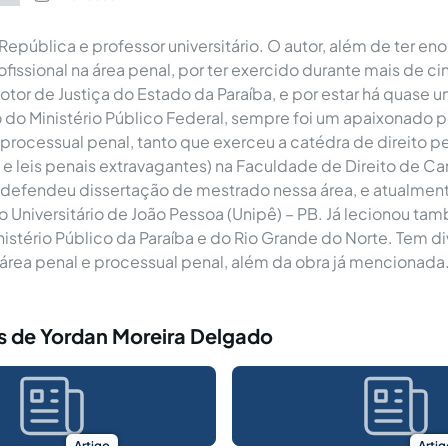
República e professor universitário. O autor, além de ter en
fissional na área penal, por ter exercido durante mais de ci
tor de Justiça do Estado da Paraíba, e por estar há quase
o Ministério Público Federal, sempre foi um apaixonado p
 processual penal, tanto que exerceu a catédra de direito pe
l e leis penais extravagantes) na Faculdade de Direito de C
efendeu dissertação de mestrado nessa área, e atualment
o Universitário de João Pessoa (Unipê) – PB. Já lecionou ta
nistério Público da Paraíba e do Rio Grande do Norte. Tem di
área penal e processual penal, além da obra já mencionada
s de Yordan Moreira Delgado
Artigo
Artig