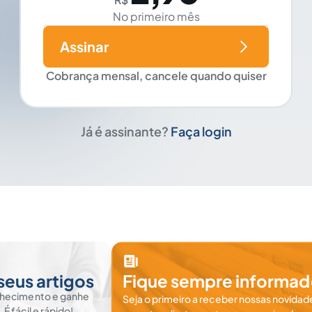
No primeiro mês
Assinar
Cobrança mensal, cancele quando quiser
Já é assinante?
Faça login
seus artigos
Fique sempre informad
nhecimento e ganhe
Seja o primeiro a receber nossas novidade
 fácil e rápido!