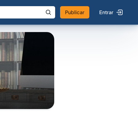
Publicar
Entrar
 IA
Buscar no Jus