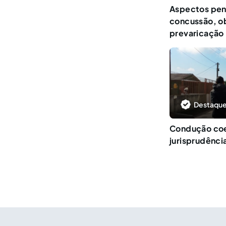
Aspectos pen
concussão, ob
prevaricação
Destaque
Condução coer
jurisprudênci