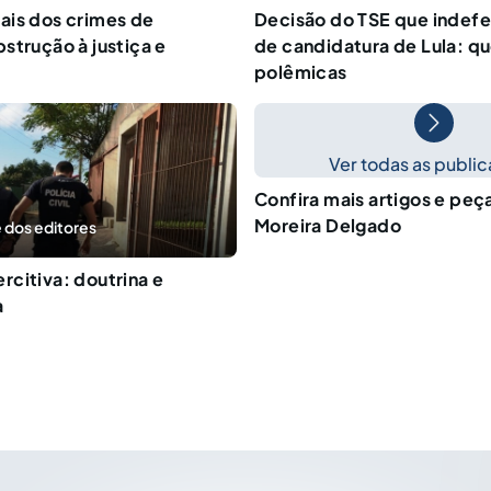
ais dos crimes de
Decisão do TSE que indefer
strução à justiça e
de candidatura de Lula: q
polêmicas
Ver todas as publi
Confira mais artigos e peç
Moreira Delgado
 dos editores
citiva: doutrina e
a