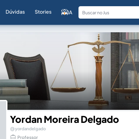
Dúvidas
Stories
IA
Fale com a
Yordan Moreira Delgado
yordandelgado
Professor