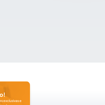
o!
s exclusivas e