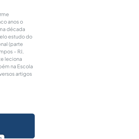
orme
nco anos o
 uma década
elo estudo do
nal (parte
ampos – RJ,
e leciona
mbém na Escola
versos artigos
.
o