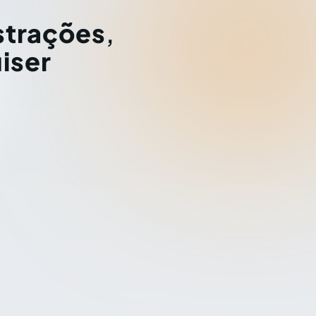
strações
,
iser