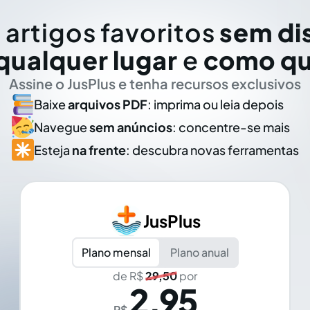
 artigos favoritos
sem di
qualquer lugar
e
como qu
Assine o JusPlus e tenha recursos exclusivos
Baixe
arquivos PDF
: imprima ou leia depois
Navegue
sem anúncios
: concentre-se mais
Esteja
na frente
: descubra novas ferramentas
JusPlus
Plano mensal
Plano anual
de R$
29,50
por
2,95
R$