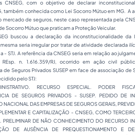
s CNSEG, com o objetivo de declarar inconstitucional
, também conhecida como Lei Socorro Mútuo em MG. A a
 do mercado de seguros, neste caso representada pela C
de Socorro Mútuo que praticam a Proteção Veicular.
EG buscou a declaração da inconstitucionalidade da L
mesma seria irregular por tratar de atividade declarada ilíc
iça - STJ. A referência da CNSEG seria em relação ao julga
REsp. n. 1.616.359/RJ, ocorrido em ação civil públic
a de Seguros Privados SUSEP em face de associação de 
ecidido pelo STJ:
INISTRATIVO. RECURSO ESPECIAL. PODER FISCA
NCIA DE SEGUROS PRIVADOS - SUSEP. PEDIDO DE I
NACIONAL DAS EMPRESAS DE SEGUROS GERAIS, PREVIDÊ
UPLEMENTAR E CAPITALIZAÇÃO - CNSEG, COMO TERCEIR
. PRELIMINAR DE NÃO CONHECIMENTO DO RECURSO I
AÇÃO DE AUSÊNCIA DE PREQUESTIONAMENTO E DE