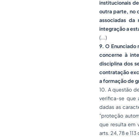
institucionais d
outra parte, no
associadas da r
integração a est
(...)
9. O Enunciado n
concerne à inte
disciplina dos 
contratação exc
a formação de gr
10. A questão d
verifica-se que 
dadas as caracte
"proteção automo
que resulta em 
arts. 24, 78 e 11