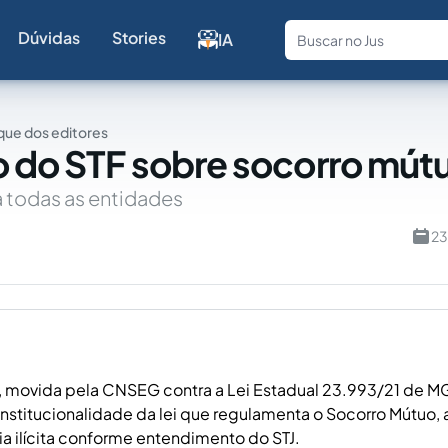
Dúvidas
Stories
IA
Fale com a
ue dos editores
 do STF sobre socorro mút
a todas as entidades
23
 movida pela CNSEG contra a Lei Estadual 23.993/21 de M
onstitucionalidade da lei que regulamenta o Socorro Mútuo
ria ilícita conforme entendimento do STJ.