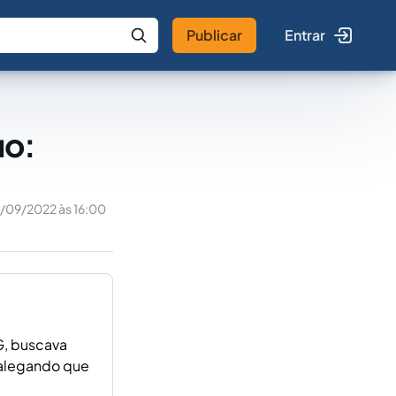
Publicar
Entrar
 IA
Buscar no Jus
uo:
/09/2022 às 16:00
G, buscava
, alegando que