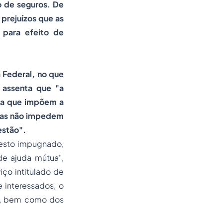
o de seguros. De
prejuízos que as
e para efeito de
a Federal, no que
, assenta que "a
ada que impõem a
adas não impedem
estão".
resto impugnado,
de ajuda mútua",
iço intitulado de
 interessados, o
02, bem como dos