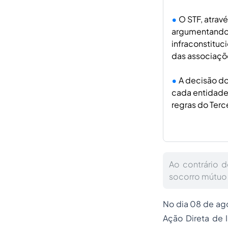
O STF, atrav
argumentando 
infraconstituc
das associaçõ
A decisão do 
cada entidade 
regras do Terc
Ao contrário 
socorro mútuo i
No dia 08 de ago
Ação Direta de 