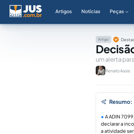
Artigos
Notícias
Peças
Destaq
Artigo
Decisão
um alerta par
Renato Assis
Resumo:
A ADIN 7099,
declarar a inc
a atividade se