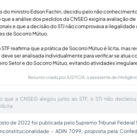
és do ministro Edson Fachin, decidiu pelo não conhecimento
que a análise dos pedidos da CNSEG exigiria avaliação de
ionais e que a decisão do STJ não comprovava a ilegalidade
es de Socorro Mútuo.
STF reafirma que a prática de Socorro Mútuo é lícita, mas re
deve ser analisada individualmente para verificar se atua 
eiro Setor e do Socorro Mútuo, evitando atividades irregular
Resumo criado por JUSTICIA, o assistente de inteligência 
do que a CNSEG alegou junto ao STF, o STJ não declarou 
lícita.
sto de 2022 foi publicada pelo Supremo Tribunal Federal 
Inconstitucionalidade - ADIN 7099, proposta pela Confe