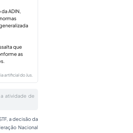
 da ADIN,
 normas
 generalizada
ssalta que
conforme as
es.
artificial do Jus.
a atividade de
STF, a decisão da
deração Nacional