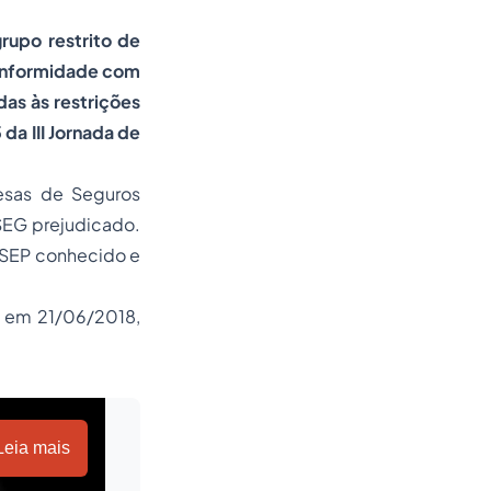
rupo restrito de
conformidade com
as às restrições
da III Jornada de
esas de Seguros
SEG prejudicado.
USEP conhecido e
o em 21/06/2018,
Leia mais