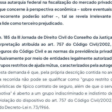
essa autarquia federal na fiscalização do mercado privad
 que concerne à perspectiva econômica - sobre eventuais 
ecorrente poderão sofrer -, tal se revela irrelevant
a lide como terceiro prejudicado.
. 185 da III Jornada de Direito Civil do Conselho da Justiç
rpretação atribuída ao art. 757 do Código Civil/2002
seguros do Código Civil e as normas da previdência priv
lusivamente por meio de entidades legalmente autoriz
upos restritos de ajuda mútua, caracterizados pela autog
esta demanda é que, pela própria descrição contida no a
a recorrida não pode se qualificar como "grupo restrito 
rísticas de típico contrato de seguro, além de que o serv
tiva" é aberto a um grupo indiscriminado e indistinto de
violação do dispositivo do art. 757 do Código Civil/20
3 do Decreto-Lei n. 73/1966.