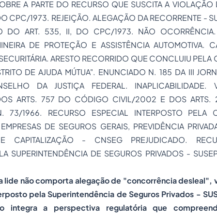
BRE A PARTE DO RECURSO QUE SUSCITA A VIOLAÇÃO 
I, DO CPC/1973. REJEIÇÃO. ALEGAÇÃO DA RECORRENTE - 
O DO ART. 535, II, DO CPC/1973. NÃO OCORRÊNCIA.
INEIRA DE PROTEÇÃO E ASSISTÊNCIA AUTOMOTIVA. C
SECURITÁRIA. ARESTO RECORRIDO QUE CONCLUIU PELA
RITO DE AJUDA MÚTUA". ENUNCIADO N. 185 DA III JOR
SELHO DA JUSTIÇA FEDERAL. INAPLICABILIDADE.
DOS ARTS. 757 DO CÓDIGO CIVIL/2002 E DOS ARTS. 2
N. 73/1966. RECURSO ESPECIAL INTERPOSTO PELA
EMPRESAS DE SEGUROS GERAIS, PREVIDÊNCIA PRIVADA
 E CAPITALIZAÇÃO - CNSEG PREJUDICADO. RECU
LA SUPERINTENDÊNCIA DE SEGUROS PRIVADOS - SUS
a lide não comporta alegação de "concorrência desleal", v
nterposto pela Superintendência de Seguros Privados - SU
o integra a perspectiva regulatória que compreend