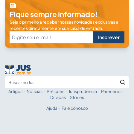
Fique sempre informado!
Seja o primeiro a receber nossas novidades exclusivas e
recentes diretamente em sua caixa de entrada.
Inscrever
Artigos
·
Notícias
·
Petições
·
Jurisprudência
·
Pareceres
·
Fale com a IA
Buscar no Jus
Dúvidas
·
Stories
Ajuda
·
Fale conosco