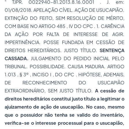
" TJPR. 0022940-81.2013.8.16.0001 . J. em:
01/08/2018. APELAÇÃO CÍVEL. AÇÃO DE USUCAPIÃO.
EXTINÇÃO DO FEITO, SEM RESOLUÇÃO DE MÉRITO,
COM BASE NO ARTIGO 485 , IV DO CPC . 1. CARÊNCIA
DA AÇÃO POR FALTA DE INTERESSE DE AGIR.
IMPERTINÊNCIA. POSSE FUNDADA EM CESSÃO DE
DIREITOS HEREDITÁRIOS. JUSTO TÍTULO.
SENTENÇA
CASSADA.
JULGAMENTO DO PEDIDO INICIAL PELO
TRIBUNAL. POSSIBILIDADE. CAUSA MADURA. ARTIGO
1.013 , § 3º , INCISO I , DO CPC . HIPÓTESE, ADEMAIS,
DE RECONHECIMENTO DO USUCAPIÃO
EXTRAORDINÁRIO, SEM JUSTO TÍTULO.
A cessão de
direitos hereditários constitui justo título a legitimar o
ajuizamento de ação de usucapião. No caso, mesmo
que o possuidor não tenha se valido do inventário,
verifica-se o interesse processual para o usucapião,