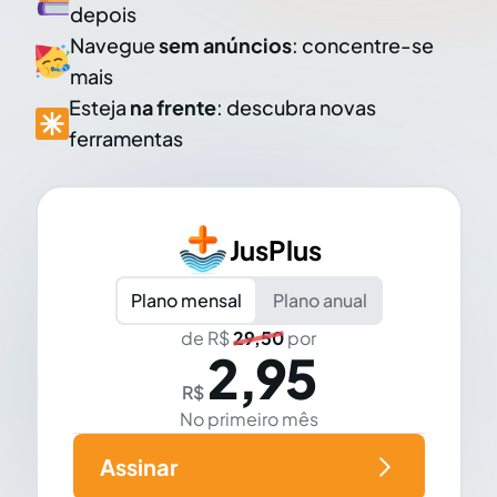
depois
Navegue
sem anúncios
: concentre-se
mais
Esteja
na frente
: descubra novas
ferramentas
JusPlus
Plano mensal
Plano anual
de R$
29,50
por
2,95
R$
No primeiro mês
Assinar