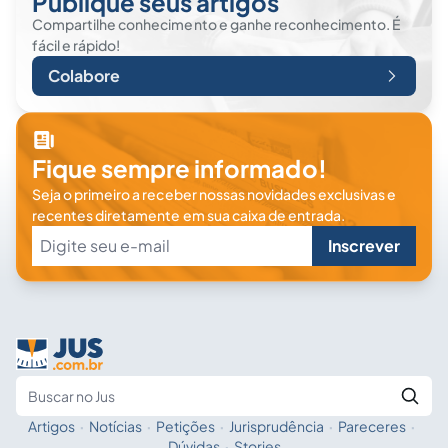
Publique seus artigos
Compartilhe conhecimento e ganhe reconhecimento. É
fácil e rápido!
Colabore
Fique sempre informado!
Seja o primeiro a receber nossas novidades exclusivas e
recentes diretamente em sua caixa de entrada.
Inscrever
Artigos
·
Notícias
·
Petições
·
Jurisprudência
·
Pareceres
·
Fale com a IA
Buscar no Jus
Dúvidas
·
Stories