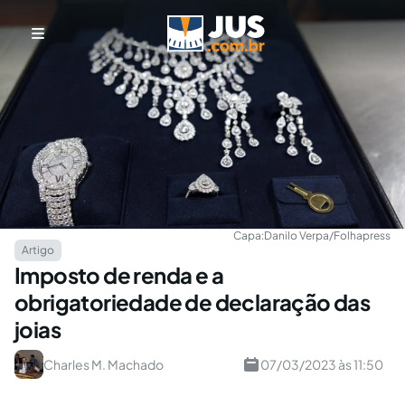
Capa:
Danilo Verpa/Folhapress
Artigo
Imposto de renda e a
obrigatoriedade de declaração das
joias
Charles M. Machado
07/03/2023 às 11:50