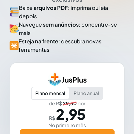
Baixe
arquivos PDF
: imprima ou leia
depois
Navegue
sem anúncios
: concentre-se
mais
Esteja
na frente
: descubra novas
ferramentas
JusPlus
Plano mensal
Plano anual
de R$
29,50
por
2,95
R$
No primeiro mês