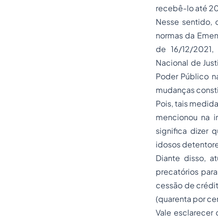
recebê-lo até 2
Nesse sentido, 
normas da Emend
de 16/12/2021,
Nacional de Just
Poder Público n
mudanças constit
Pois, tais medid
mencionou na i
significa dizer
idosos detentore
Diante disso, 
precatórios para
cessão de crédit
(quarenta por ce
Vale esclarecer 