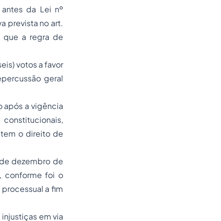
 antes da Lei nº
 prevista no art.
o que a regra de
is) votos a favor
percussão geral
 após a vigência
constitucionais,
 tem o direito de
º de dezembro de
, conforme foi o
processual a fim
 injustiças em via