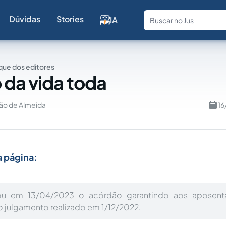
Dúvidas
Stories
IA
Fale com a
ue dos editores
 da vida toda
ão de Almeida
16
a página:
ou em 13/04/2023 o acórdão garantindo aos aposenta
 julgamento realizado em 1/12/2022.