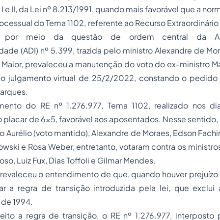
s I e II, da Lei nº 8.213/1991, quando mais favorável que a nor
ocessual do Tema 1102, referente ao Recurso Extraordinário (
 por meio da questão de ordem central da A
idade (ADI) nº 5.399, trazida pelo ministro Alexandre de Mo
 Maior, prevaleceu a manutenção do voto do ex-ministro M
no julgamento virtual de 25/2/2022, constando o pedid
Marques.
mento do RE nº 1.276.977, Tema 1102, realizado nos d
o placar de 6x5, favorável aos aposentados. Nesse sentido, 
o Aurélio (voto mantido), Alexandre de Moraes, Edson Fach
ski e Rosa Weber, entretanto, votaram contra os ministro
oso, Luiz Fux, Dias Toffoli e Gilmar Mendes.
revaleceu o entendimento de que, quando houver prejuízo 
ar a regra de transição introduzida pela lei, que exclui
o de 1994.
ito a regra de transição, o RE nº 1.276.977, interposto 