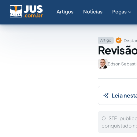
Artigos
Notícias
Peças
Destaq
Artigo
Revisão
Edson Sebasti
Leia nest
O STF public
conquistado no