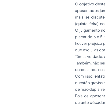
O objetivo deste
aposentados junt
mais se discute
(quinta-feira), n
O julgamento no 
placar de 6 x 5
houver prejuízo 
que exclui as co
Têmis: verdade,
Também, não será
conquistada nos 
Com isso, enfat
questão gravíssi
de mão dupla, re
Pois os aposent
durante décadas