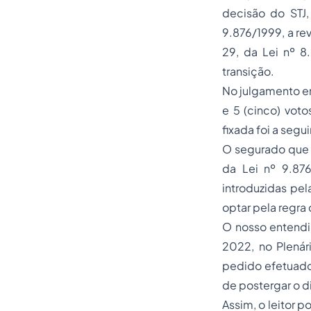
decisão do STJ,
9.876/1999, a re
29, da Lei nº 8
transição.
No julgamento em
e 5 (cinco) vot
fixada foi a segui
O segurado que 
da Lei nº 9.876
introduzidas pel
optar pela regra 
O nosso entendi
2022, no Plenár
pedido efetuado
de postergar o d
Assim, o leitor p