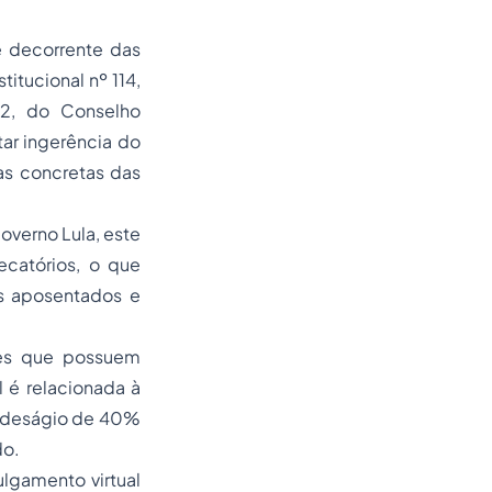
é decorrente das
tucional nº 114,
22, do Conselho
tar ingerência do
as concretas das
overno Lula, este
catórios, o que
os aposentados e
les que possuem
l é relacionada à
om deságio de 40%
do.
ulgamento virtual