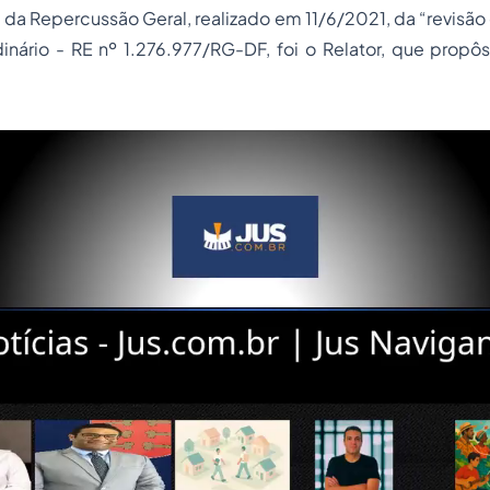
, da Repercussão Geral, realizado em 11/6/2021, da “revisão
inário - RE nº 1.276.977/RG-DF, foi o Relator, que propô