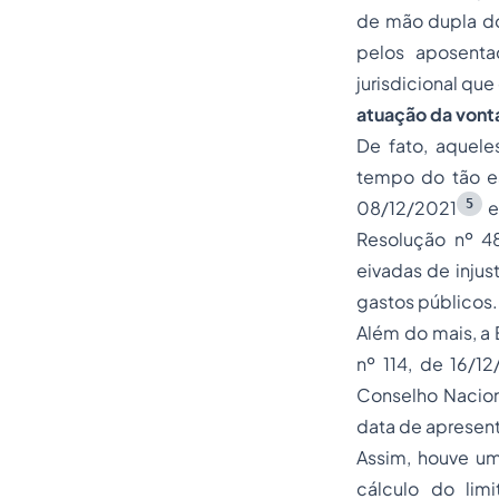
de mão dupla dos
pelos aposenta
jurisdicional que
atuação da vonta
De fato, aquele
tempo do tão es
5
08/12/2021
e
Resolução nº 4
eivadas de injus
gastos públicos.
Além do mais, a 
nº 114, de 16/1
Conselho Naciona
data de apresent
Assim, houve um
cálculo do lim