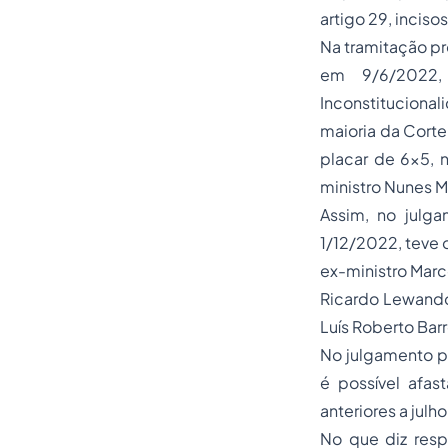
artigo 29, inciso
Na tramitação pr
em 9/6/2022,
Inconstitucional
maioria da Corte
placar de 6x5, 
ministro Nunes 
Assim, no julga
1/12/2022, teve 
ex-ministro Marc
Ricardo Lewandow
Luís Roberto Barr
No julgamento p
é possível afast
anteriores a julh
No que diz respe