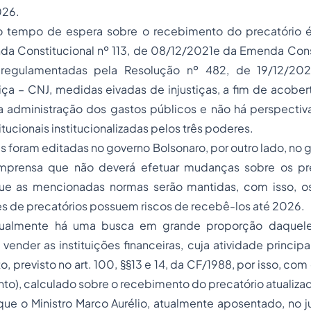
026.
o tempo de espera sobre o recebimento do precatório 
a Constitucional nº 113, de 08/12/2021e da Emenda Consti
 regulamentadas pela Resolução nº 482, de 19/12/20
iça – CNJ, medidas eivadas de injustiças, a fim de acober
a administração dos gastos públicos e não há perspectiv
ucionais institucionalizadas pelos três poderes.
as foram editadas no governo Bolsonaro, por outro lado, no g
mprensa que não deverá efetuar mudanças sobre os pre
 que as mencionadas normas serão mantidas, com isso, 
s de precatórios possuem riscos de recebê-los até 2026.
atualmente há uma busca em grande proporção daque
 vender as instituições financeiras, cuja atividade principa
o, previsto no art. 100, §§13 e 14, da CF/1988, por isso, c
nto), calculado sobre o recebimento do precatório atualiza
que o Ministro Marco Aurélio, atualmente aposentado, no j