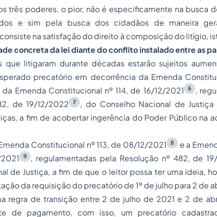
 três poderes, o pior, não é especificamente na busca do
dos e sim pela busca dos cidadãos de maneira gera
 consiste na satisfação do direito à composição do litígio, is
de concreta da lei diante do conflito instalado entre as pa
s que litigaram durante décadas estarão sujeitos aumen
perado precatório em decorrência da Emenda Constituc
6
 da Emenda Constitucional nº 114, de 16/12/2021
, reg
7
82, de 19/12/2022
, do Conselho Nacional de Justiça
tiças, a fim de acobertar ingerência do Poder Público na 
8
Emenda Constitucional nº 113, de 08/12/2021
e a Emend
9
2/2021
, regulamentadas pela Resolução nº 482, de 19
l de Justiça, a fim de que o leitor possa ter uma ideia, h
ação da requisição do precatório de 1º de julho para 2 de ab
a regra de transição entre 2 de julho de 2021 e 2 de abr
ite de pagamento, com isso, um precatório cadastr