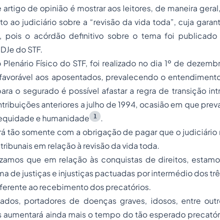
 artigo de opinião é mostrar aos leitores, de maneira geral
o ao judiciário sobre a “revisão da vida toda”, cuja garant
, pois o acórdão definitivo sobre o tema foi publica
o DJe do STF.
Plenário Físico do STF, foi realizado no dia 1º de dezem
, favorável aos aposentados, prevalecendo o entendimen
para o segurado é possível afastar a regra de transição intr
ntribuições anteriores a julho de 1994, ocasião em que prev
1
 equidade e humanidade
.
 tão somente com a obrigação de pagar que o judiciário m
tribunais em relação à revisão da vida toda.
izamos que em relação às conquistas de direitos, estam
ma de justiças e injustiças pactuadas por intermédio dos tr
ferente ao recebimento dos precatórios.
ados, portadores de doenças graves, idosos, entre outr
 aumentará ainda mais o tempo do tão esperado precatór