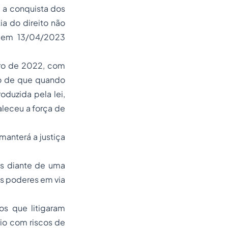
, a conquista dos
ia do direito não
do em 13/04/2023
bro de 2022, com
to de que quando
oduzida pela lei,
aleceu a força de
anterá a justiça
os diante de uma
ês poderes em via
os que litigaram
io com riscos de