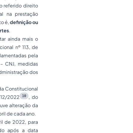
 referido direito
l na prestação
to é,
definição ou
rtes
.
tar ainda mais o
ional nº 113, de
ulamentadas pela
 – CNJ, medidas
administração dos
a Constitucional
10
/12/2022
, do
ouve alteração da
ril de cada ano.
il de 2022, para
ado após a data