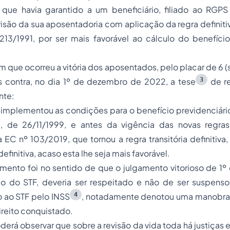
 que havia garantido a um beneficiário, filiado ao RGPS
visão da sua aposentadoria com aplicação da regra definitiva
.213/1991, por ser mais favorável ao cálculo do benefíci
 que ocorreu a vitória dos aposentados, pelo placar de 6 (se
3
os contra, no dia 1º de dezembro de 2022, a tese
de re
nte:
implementou as condições para o benefício previdenciário
, de 26/11/1999, e antes da vigência das novas regras 
a EC nº 103/2019, que tornou a regra transitória definitiva,
definitiva, acaso esta lhe seja mais favorável.
mento foi no sentido de que o julgamento vitorioso de 1
io do STF, deveria ser respeitado e não de ser suspenso
4
 ao STF pelo INSS
, notadamente denotou uma manobra 
ireito conquistado.
oderá observar que sobre a revisão da vida toda há justiças e