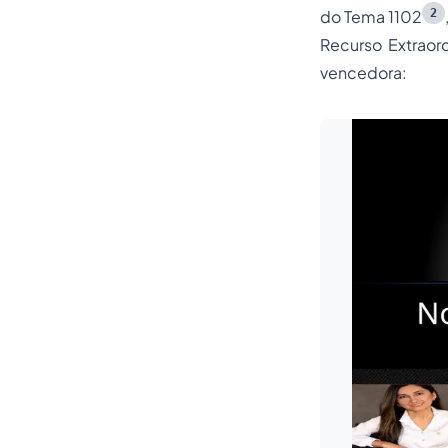
2
do Tema 1102
Recurso Extraord
vencedora: