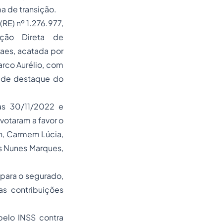
ma de transição.
RE) nº 1.276.977,
ção Direta de
raes, acatada por
arco Aurélio, com
o de destaque do
ias 30/11/2022 e
votaram a favor o
in, Carmem Lúcia,
s Nunes Marques,
para o segurado,
 as contribuições
pelo INSS contra