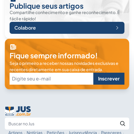
Publique seus artigos
Compartilhe conhecimento e ganhe reconhecimento. É
fácil e rápido!
Colabore
Fique sempre informado!
Seja o primeiro a receber nossas novidades exclusivas e
recentes diretamente em sua caixa de entrada.
Inscrever
Artigos
·
Notícias
·
Petições
·
Jurisprudência
·
Pareceres
·