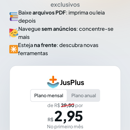
exclusivos
Baixe
arquivos PDF
: imprima ou leia
depois
Navegue
sem anúncios
: concentre-se
mais
Esteja
na frente
: descubra novas
ferramentas
JusPlus
Plano mensal
Plano anual
de R$
29,50
por
2,95
R$
No primeiro mês