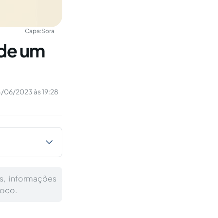
Capa:
Sora
 de um
/06/2023 às 19:28
s, informações
foco.