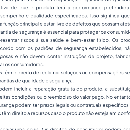
tativa de que o produto terá a performance pretendida
esempenho e qualidade especificados. Isso significa qu
função principal e estar livre de defeitos que possam afeta
rantia de segurança é essencial para proteger os consumi
esentar riscos à sua saúde e bem-estar físico. Os pr
acordo com os padrões de segurança estabelecidos, n
igosas e não devem conter instruções de projeto, fabri
ar os consumidores.
 têm o direito de reclamar soluções ou compensações se
antias de qualidade e segurança.
odem incluir a reparação gratuita do produto, a substitu
itas condições ou o reembolso do valor pago. No entanto,
rança podem ter prazos legais ou contratuais específicos
 têm direito a recursos caso o produto não esteja em con
servar uma coisa. Os direitos do consumidor podem ser 