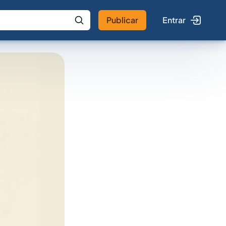
Publicar
Entrar
 IA
Buscar no Jus