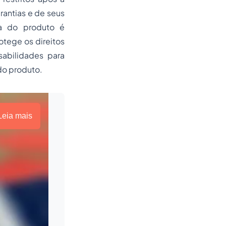
antias e de seus
ça do produto é
otege os direitos
abilidades para
do produto.
Leia mais