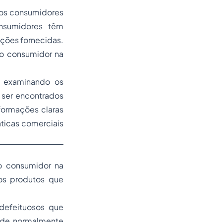
dos consumidores
onsumidores têm
ações fornecidas.
do consumidor na
, examinando os
 ser encontrados
formações claras
ráticas comerciais
do consumidor na
os produtos que
defeituosos que
dade normalmente