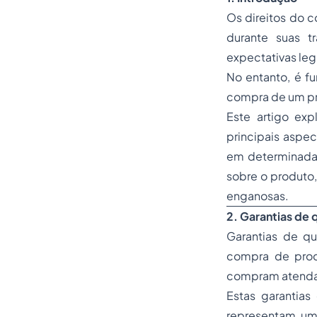
Os direitos do 
durante suas t
expectativas leg
No entanto, é f
compra de um p
Este artigo ex
principais aspe
em determinadas
sobre o produto, 
enganosas.
2. Garantias de 
Garantias de qu
compra de prod
compram atendam
Estas garantia
representam um 