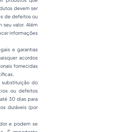
odutos devem ser
s de defeitos ou
 seu valor. Além
ecer informações
gais e garantias
uaisquer acordos
cionais fornecidas
íficas.
 substituição do
cios ou defeitos
até 30 dias para
 duráveis ​​(por
edor e podem se
o. É importante