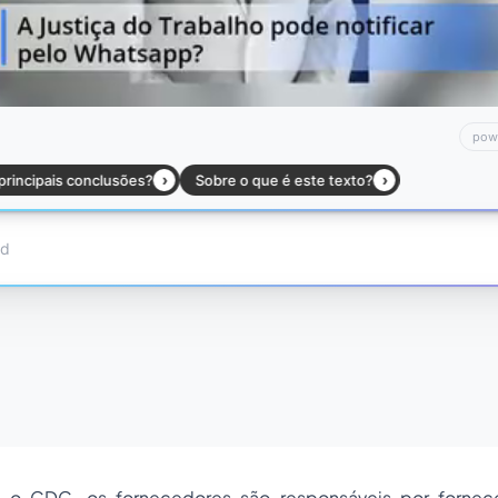
o CDC, os fornecedores são responsáveis ​​por fornec