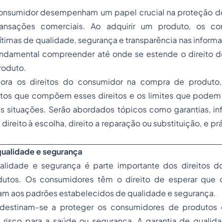
consumidor desempenham um papel crucial na proteção 
ransações comerciais. Ao adquirir um produto, os c
ítimas de qualidade, segurança e transparência nas inform
undamental compreender até onde se estende o direito 
roduto.
plora os direitos do consumidor na compra de produto
ctos que compõem esses direitos e os limites que podem
 situações. Serão abordados tópicos como garantias, in
direito à escolha, direito a reparação ou substituição, e p
qualidade e segurança
alidade e segurança é parte importante dos direitos 
utos. Os consumidores têm o direito de esperar que 
 aos padrões estabelecidos de qualidade e segurança.
s destinam-se a proteger os consumidores de produtos 
risco para a saúde ou segurança. A garantia de quali