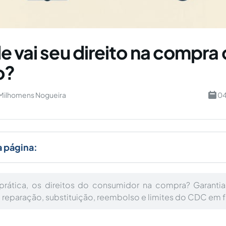
e vai seu direito na compra
o?
 Milhomens Nogueira
04
a página:
 prática, os direitos do consumidor na compra? Garantia
a, reparação, substituição, reembolso e limites do CDC em 