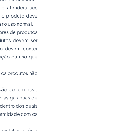
 e atenderá aos
e o produto deve
r o uso normal.
dores de produtos
odutos devem ser
ão devem conter
cação ou uso que
 os produtos não
ição por um novo
 as garantias de
 dentro dos quais
formidade com os
restritos após a