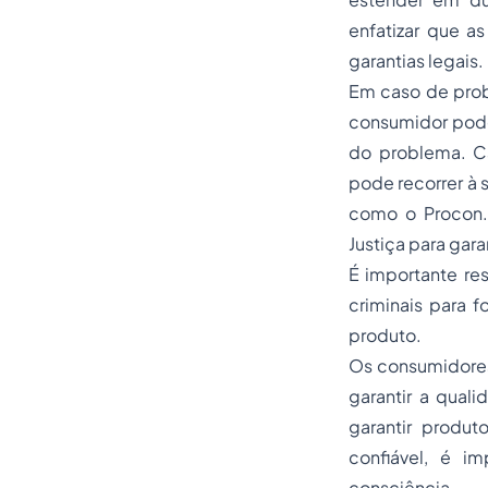
enfatizar que a
garantias legais.
Em caso de prob
consumidor pode
do problema. Ca
pode recorrer à 
como o Procon.
Justiça para gara
É importante res
criminais para
produto.
Os consumidores 
garantir a qual
garantir produ
confiável, é i
consciência.