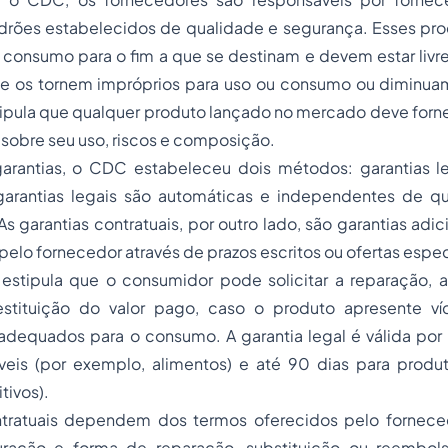
rões estabelecidos de qualidade e segurança. Esses pr
consumo para o fim a que se destinam e devem estar livre
e os tornem impróprios para uso ou consumo ou diminuam
tipula que qualquer produto lançado no mercado deve forn
s sobre seu uso, riscos e composição.
arantias, o CDC estabeleceu dois métodos: garantias le
 garantias legais são automáticas e independentes de q
As garantias contratuais, por outro lado, são garantias adi
pelo fornecedor através de prazos escritos ou ofertas espec
 estipula que o consumidor pode solicitar a reparação, a
stituição do valor pago, caso o produto apresente ví
adequados para o consumo. A garantia legal é válida por 
eis (por exemplo, alimentos) e até 90 dias para produtos
tivos).
ontratuais dependem dos termos oferecidos pelo fornec
ração e forma de reparação, substituição ou reembols