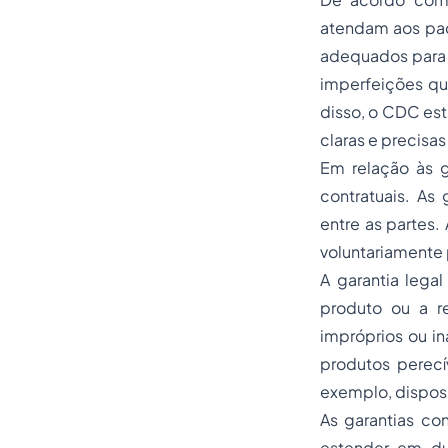
atendam aos pad
adequados para 
imperfeições qu
disso, o CDC es
claras e precisa
Em relação às g
contratuais. As
entre as partes. 
voluntariamente 
A garantia legal
produto ou a re
impróprios ou in
produtos perecív
exemplo, disposi
As garantias c
estender em du