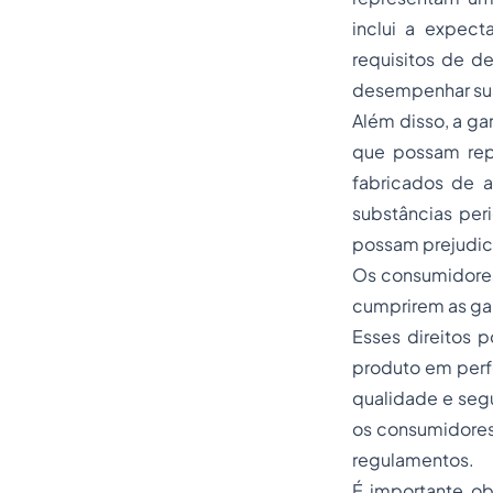
inclui a expec
requisitos de d
desempenhar sua 
Além disso, a ga
que possam repr
fabricados de 
substâncias per
possam prejudic
Os consumidores
cumprirem as gar
Esses direitos p
produto em perfe
qualidade e segu
os consumidores
regulamentos.
É importante ob