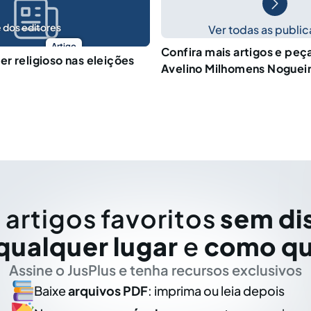
 dos editores
Ver todas as publi
Artigo
Confira mais artigos e peç
r religioso nas eleições
Avelino Milhomens Noguei
 artigos favoritos
sem di
qualquer lugar
e
como qu
Assine o JusPlus e tenha recursos exclusivos
Baixe
arquivos PDF
: imprima ou leia depois