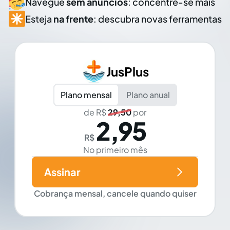
Navegue
sem anúncios
: concentre-se mais
Esteja
na frente
: descubra novas ferramentas
JusPlus
Plano mensal
Plano anual
de R$
29,50
por
2,95
R$
No primeiro mês
Assinar
Cobrança mensal, cancele quando quiser