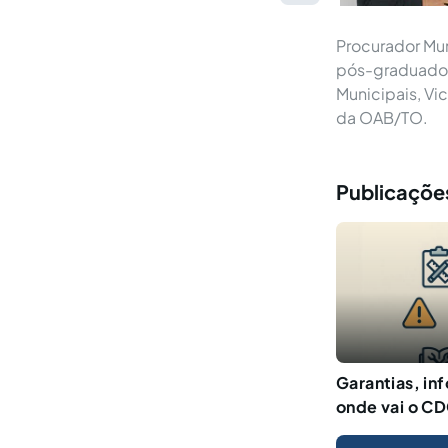
Procurador Muni
pós-graduado e
Municipais, Vi
da OAB/TO.
Publicaçõe
Garantias, in
onde vai o C