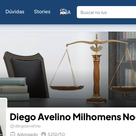
Dúvidas
Stories
IA
Fale com a
Diego Avelino Milhomens No
diegoavelino
Advogado
5210/TO