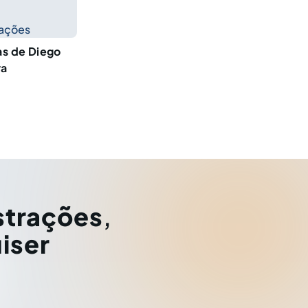
cações
as de Diego
ra
strações
,
iser