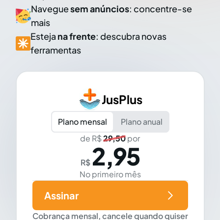
Navegue
sem anúncios
: concentre-se
mais
Esteja
na frente
: descubra novas
ferramentas
JusPlus
Plano mensal
Plano anual
de R$
29,50
por
2,95
R$
No primeiro mês
Assinar
Cobrança mensal, cancele quando quiser