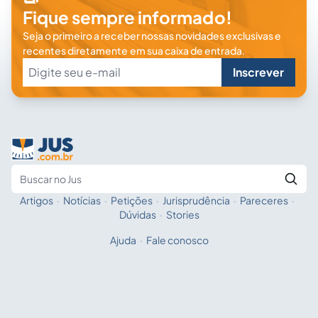
Fique sempre informado!
Seja o primeiro a receber nossas novidades exclusivas e
recentes diretamente em sua caixa de entrada.
Inscrever
Artigos
·
Notícias
·
Petições
·
Jurisprudência
·
Pareceres
·
Fale com a IA
Buscar no Jus
Dúvidas
·
Stories
Ajuda
·
Fale conosco