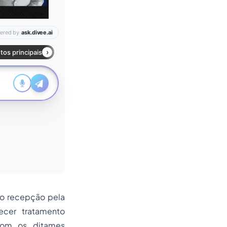
ão recepção pela
ecer tratamento
com os ditames