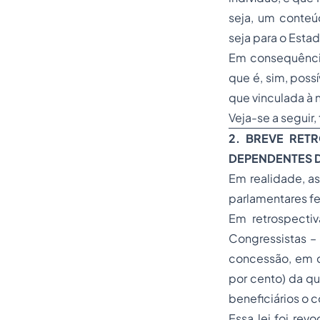
seja, um conteú
seja para o Estad
Em consequência
que é, sim, poss
que vinculada à 
Veja-se a seguir
2.
BREVE RETR
DEPENDENTES D
Em realidade, a
parlamentares f
Em retrospectiv
Congressistas – 
concessão, em c
por cento) da qu
beneficiários o 
Essa lei foi re