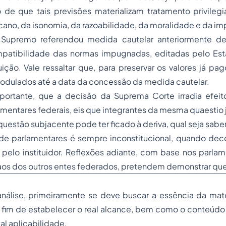
de que tais previsões materializam tratamento privilegi
icano, da isonomia, da razoabilidade, da moralidade e da i
 Supremo referendou medida cautelar anteriormente def
mpatibilidade das normas impugnadas, editadas pelo Es
ição. Vale ressaltar que, para preservar os valores já pag
odulados até a data da concessão da medida cautelar.
mportante, que a decisão da Suprema Corte irradia efe
amentares federais, eis que integrantes da mesma
quaestio j
uestão subjacente pode ter ficado à deriva, qual seja saber
e parlamentares é sempre inconstitucional, quando dec
pelo instituidor. Reflexões adiante, com base nos parlam
aos dos outros entes federados, pretendem demonstrar que 
nálise, primeiramente se deve buscar a essência da maté
im de estabelecer o real alcance, bem como o conteúdo ju
eal aplicabilidade.