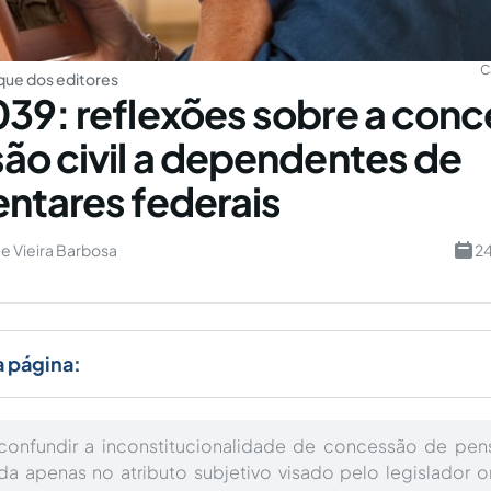
C
ue dos editores
39: reflexões sobre a con
ão civil a dependentes de
ntares federais
e Vieira Barbosa
24
a página:
onfundir a inconstitucionalidade de concessão de pen
a apenas no atributo subjetivo visado pelo legislador o