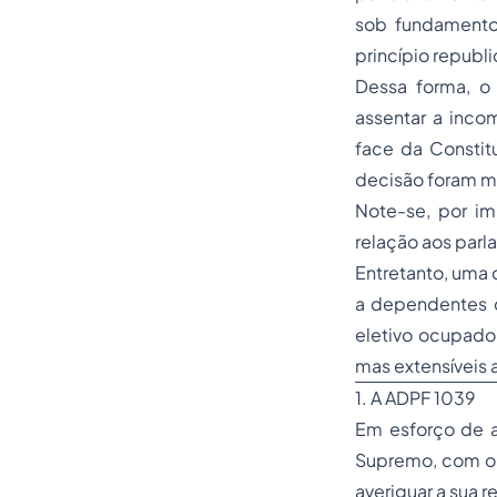
sob fundamento 
princípio republ
Dessa forma, o
assentar a inco
face da Constitu
decisão foram m
Note-se, por i
relação aos parl
Entretanto, uma q
a dependentes d
eletivo ocupado 
mas extensíveis 
1. A ADPF 1039
Em esforço de a
Supremo, com o f
averiguar a sua r