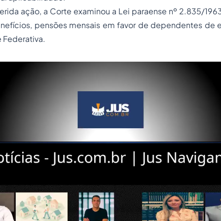
erida ação, a Corte examinou a Lei paraense nº 2.835/196
enefícios, pensões mensais em favor de dependentes de 
 Federativa.