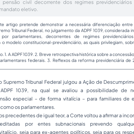
pensão civil decorrente dos regimes previdenciários 
mandato eletivo.
te artigo pretende demonstrar a necessária diferenciação entre
remo Tribunal Federal, no julgamento da ADPF 1039, considerada inc
 por parlamentares, decorrentes de regimes previdenciári
 modelo constitucional-previdenciário, as quais privilegiam, sob
. 1. A ADPF 1039. 2. Breve retrospectiva histórica sobre a concessão
lamentares federais. 3. Reflexos da reforma previdenciária de 2
 Supremo Tribunal Federal julgou a Ação de Descumprim
ADPF 1039, na qual se avaliou a possibilidade de n
ão especial – de forma vitalícia – para familiares de
, como os parlamentares.
s precedentes de igual teor, a Corte voltou a afirmar a inco
editadas por entes subnacionais prevendo qualq
talício, seja para ex-agentes políticos, seja para os resp