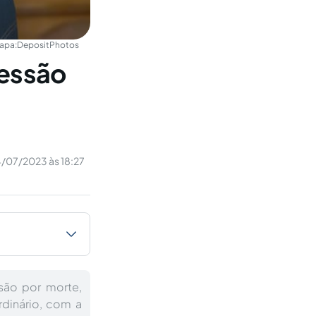
apa:
DepositPhotos
cessão
/07/2023 às 18:27
são por morte,
rdinário, com a