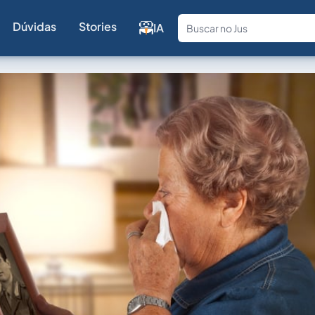
Dúvidas
Stories
IA
Fale com a