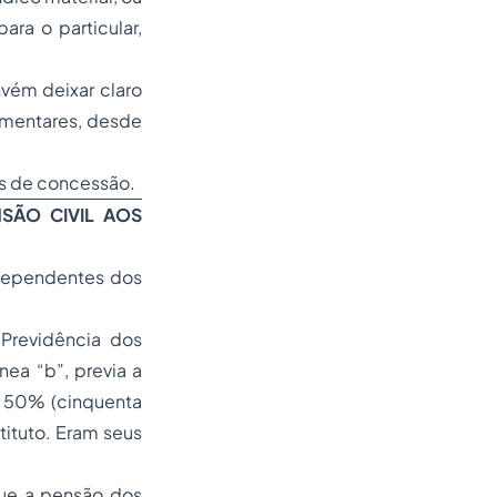
ra o particular,
vém deixar claro
amentares, desde
es de concessão.
SÃO CIVIL AOS
 dependentes dos
 Previdência dos
nea “b”, previa a
a 50% (cinquenta
tituto. Eram seus
que a pensão dos