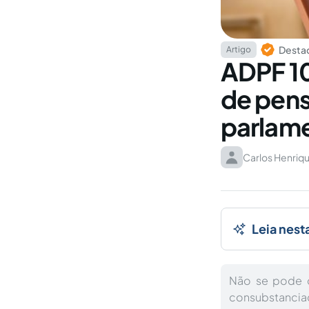
Destaq
Artigo
ADPF 10
de pens
parlame
Carlos Henriqu
Leia nest
Não se pode c
consubstanciad