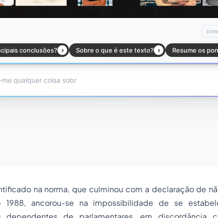
tificado na norma, que culminou com a declaração de n
e 1988, ancorou-se na impossibilidade de se estabel
os dependentes de parlamentares, em discordância 