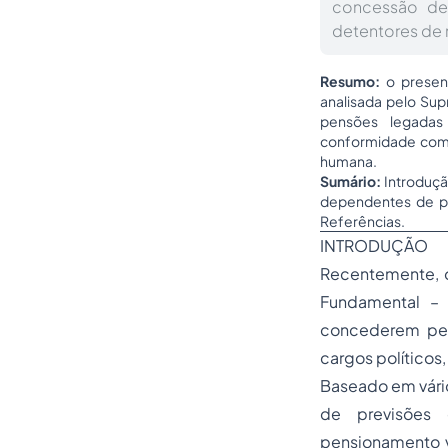
concessão de 
detentores de 
Resumo:
o presen
analisada pelo Sup
pensões legadas
conformidade com o
humana.
Sumário:
Introdução
dependentes de par
Referências.
INTRODUÇÃO
Recentemente, o
Fundamental – 
concederem pens
cargos políticos
Baseado em vário
de previsões 
pensionamento vi