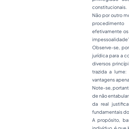
constitucionais.
Não por outro mo
procedimento v
efetivamente os 
impessoalidade”
Observe-se, por
jurídica para a 
diversos princíp
trazida a lume:
vantagens apena
Note-se, portant
de não entabular
da real justifi
fundamentais do
A propósito, b
indivíduo, é que