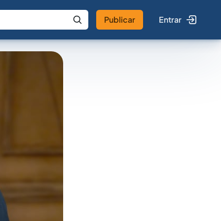
Publicar
Entrar
 IA
Buscar no Jus