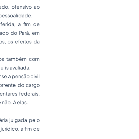
ado, ofensivo ao
mpessoalidade.
erida, a fim de
tado do Pará, em
os, os efeitos da
itos também com
uris
avaliada.
 se a pensão civil
orrente do cargo
entares federais,
não. A elas.
ria julgada pelo
rídico, a fim de