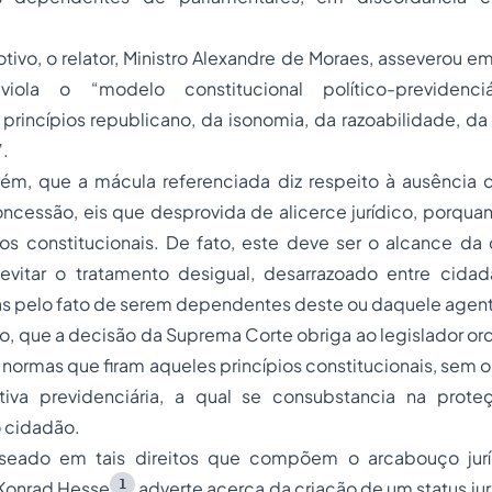
tivo, o relator, Ministro Alexandre de Moraes, asseverou em
iola o “modelo constitucional político-previdenciá
princípios republicano, da isonomia, da razoabilidade, d
.
ém, que a mácula referenciada diz respeito à ausência d
concessão, eis que desprovida de alicerce jurídico, porqua
ios constitucionais. De fato, este deve ser o alcance da
 evitar o tratamento desigual, desarrazoado entre cida
s pelo fato de serem dependentes deste ou daquele agente
o, que a decisão da Suprema Corte obriga ao legislador ord
 normas que firam aqueles princípios constitucionais, sem 
cativa previdenciária, a qual se consubstancia na prote
 cidadão.
aseado em tais direitos que compõem o arcabouço jur
1
 Konrad Hesse
adverte acerca da criação de um
status
jur