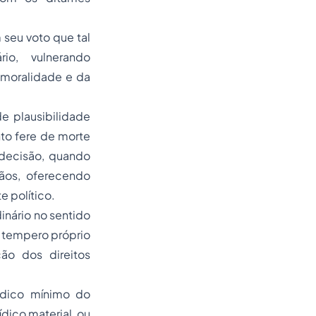
 seu voto que tal
rio, vulnerando
a moralidade e da
e plausibilidade
nto fere de morte
 decisão, quando
dãos, oferecendo
 político.
inário no sentido
o tempero próprio
ção dos direitos
ídico mínimo do
ídico material, ou