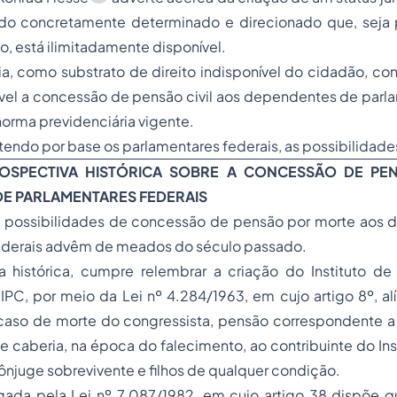
do concretamente determinado e direcionado que, seja pa
o, está ilimitadamente disponível.
, como substrato de direito indisponível do cidadão, con
ível a concessão de pensão civil aos dependentes de parl
norma previdenciária vigente.
, tendo por base os parlamentares federais, as possibilidad
OSPECTIVA HISTÓRICA SOBRE A CONCESSÃO DE PEN
E PARLAMENTARES FEDERAIS
s possibilidades de concessão de pensão por morte aos
ederais advêm de meados do século passado.
a histórica, cumpre relembrar a criação do Instituto de
IPC, por meio da Lei nº 4.284/1963, em cujo artigo 8º, alí
aso de morte do congressista, pensão correspondente 
e caberia, na época do falecimento, ao contribuinte do Ins
cônjuge sobrevivente e filhos de qualquer condição.
vogada pela Lei nº 7.087/1982, em cujo artigo 38 dispõe 