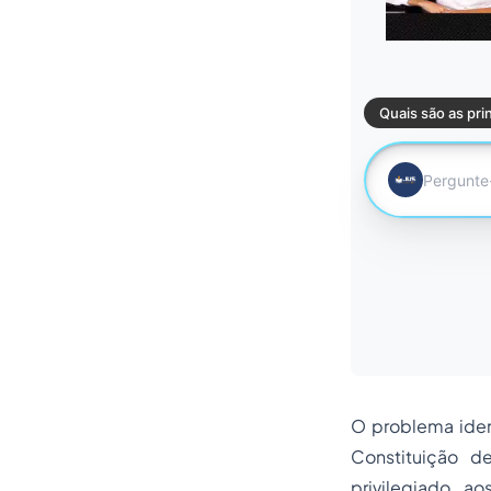
O problema iden
Constituição d
privilegiado a