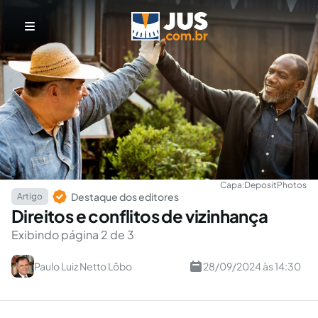
Capa:
DepositPhotos
Destaque dos editores
Artigo
Direitos e conflitos de vizinhança
Exibindo página 2 de 3
Paulo Luiz Netto Lôbo
28/09/2024 às 14:30