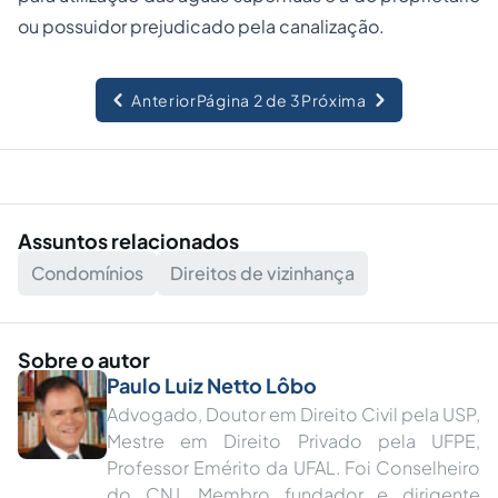
ou possuidor prejudicado pela canalização.
Anterior
Página 2 de 3
Próxima
Assuntos relacionados
Condomínios
Direitos de vizinhança
Sobre o autor
Paulo Luiz Netto Lôbo
Advogado, Doutor em Direito Civil pela USP,
Mestre em Direito Privado pela UFPE,
Professor Emérito da UFAL. Foi Conselheiro
do CNJ.︎ Membro fundador e dirigente