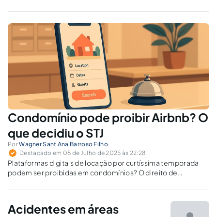
Condomínio pode proibir Airbnb? O
que decidiu o STJ
Por
Wagner Sant Ana Barroso Filho
Destacado em 08 de Julho de 2025 às 22:28
Plataformas digitais de locação por curtíssima temporada
podem ser proibidas em condomínios? O direito de
propriedade não é absoluto e deve respeitar a função social.
O STJ admite a vedação, desde que prevista na convenção.
Acidentes em áreas