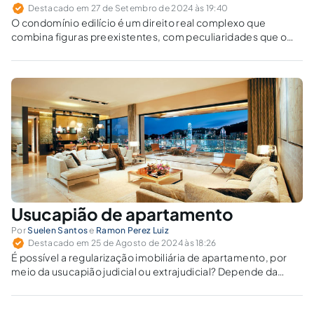
Destacado em 27 de Setembro de 2024 às 19:40
O condomínio edilício é um direito real complexo que
combina figuras preexistentes, com peculiaridades que o
diferenciam do condomínio comum, como a indivisibilidade
e divisibilidade.
Usucapião de apartamento
Por
Suelen Santos
e
Ramon Perez Luiz
Destacado em 25 de Agosto de 2024 às 18:26
É possível a regularização imobiliária de apartamento, por
meio da usucapião judicial ou extrajudicial? Depende da
metragem e da localização?