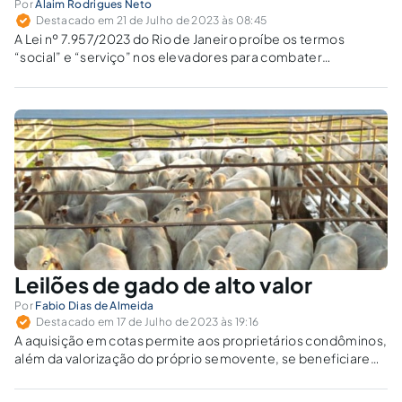
Por
Alaim Rodrigues Neto
Destacado em 21 de Julho de 2023 às 08:45
A Lei nº 7.957/2023 do Rio de Janeiro proíbe os termos
“social” e “serviço” nos elevadores para combater
discriminação social. O que ela altera em relação à Lei nº
3.629/2003?
Leilões de gado de alto valor
Por
Fabio Dias de Almeida
Destacado em 17 de Julho de 2023 às 19:16
A aquisição em cotas permite aos proprietários condôminos,
além da valorização do próprio semovente, se beneficiarem
dos frutos e benefícios gerados pelo animal.