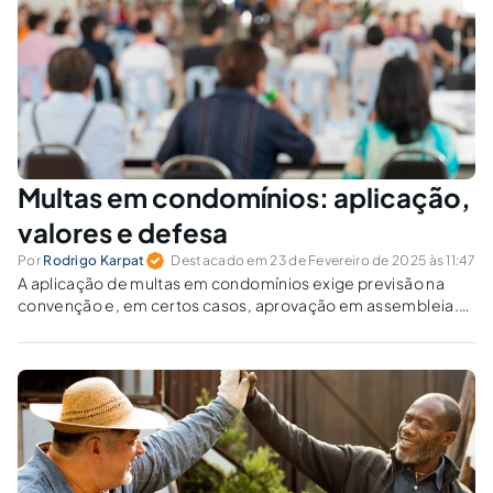
Multas em condomínios: aplicação,
valores e defesa
Por
Rodrigo Karpat
Destacado em 23 de Fevereiro de 2025 às 11:47
A aplicação de multas em condomínios exige previsão na
convenção e, em certos casos, aprovação em assembleia.
Quando a multa não resolve, é possível excluir o condômino
antissocial judicialmente.