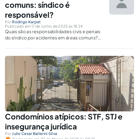
comuns: síndico é
responsável?
Por
Rodrigo Karpat
Publicado em 17 de Junho de 2025 às 18:24
Quais são as responsabilidades civis e penais
do síndico por acidentes em áreas comuns?
Tragédias recentes com crianças reacendem
o debate jurídico sobre omissão e
manutenção predial.
Condomínios atípicos: STF, STJ e
insegurança jurídica
Por
Julio Cesar Ballerini Silva