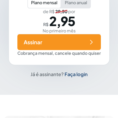
Plano mensal
Plano anual
de R$
29,50
por
2,95
R$
No primeiro mês
Assinar
Cobrança mensal, cancele quando quiser
Já é assinante?
Faça login