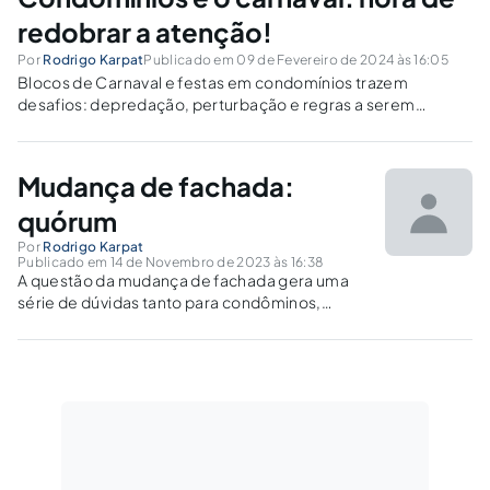
redobrar a atenção!
Por
Rodrigo Karpat
Publicado em 09 de Fevereiro de 2024 às 16:05
Blocos de Carnaval e festas em condomínios trazem
desafios: depredação, perturbação e regras a serem
seguidas para garantir a diversão e a tranquilidade.
Mudança de fachada:
quórum
Por
Rodrigo Karpat
Publicado em 14 de Novembro de 2023 às 16:38
A questão da mudança de fachada gera uma
série de dúvidas tanto para condôminos,
quanto para a gestão condominial. Isso
ocorre, principalmente, pelo fato de não haver
uma padronização no entendimento jurídico
quanto a isso e muito a cargo de...