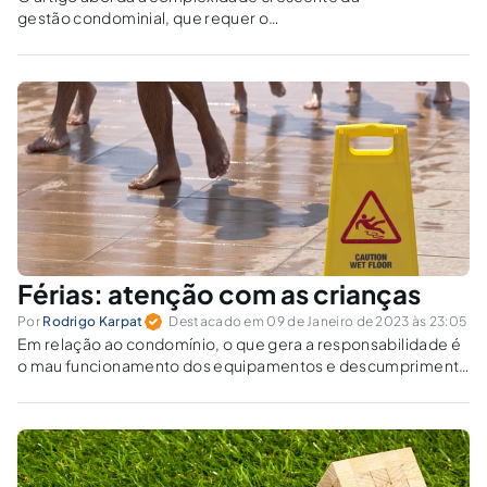
gestão condominial, que requer o
desenvolvimento de uma administração
específica aos condomínios, com a aplicação
das ferramentas do processo gerencial por
um gestor condominial qualificado.
Férias: atenção com as crianças
Por
Rodrigo Karpat
Destacado em 09 de Janeiro de 2023 às 23:05
Em relação ao condomínio, o que gera a responsabilidade é
o mau funcionamento dos equipamentos e descumprimento
de normas legais.