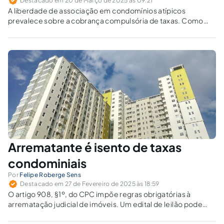
Destacado em 20 de Março de 2025 às 09:21
A liberdade de associação em condomínios atípicos
prevalece sobre a cobrança compulsória de taxas. Como
garantir segurança jurídica diante da insistência dessas
associações em questionar decisões consolidadas?
Arrematante é isento de taxas
condominiais
Por
Felipe Roberge Sens
Destacado em 27 de Fevereiro de 2025 às 18:59
O artigo 908, §1º, do CPC impõe regras obrigatórias à
arrematação judicial de imóveis. Um edital de leilão pode
suspender essa norma ou deve respeitá-la integralmente?