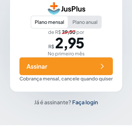
JusPlus
Plano mensal
Plano anual
de R$
29,50
por
2,95
R$
No primeiro mês
Assinar
Cobrança mensal, cancele quando quiser
Já é assinante?
Faça login