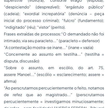
supérstite” (viúvo/a); “consorte virago” (esposa);
“despiciendo” (desprezível); "ergástulo público"
(cadeia); “exordial increpatória” (denúncia – peça
inicial do processo criminal); “fulcro” (fundamento);
“indigitado” (réu); “vistor” (perito).
Frases extraídas de processos:
“O demandado não foi
intimado, via seu
paracleto
...” (
paracleto
= defensor)
“A contestação mostra-se
inane
...” (
inane
= vazia)
“Concernente ao assunto em
testilha
...” (
testilha
=
disputa, discussão)
“Sobre o assunto, em
escólio
, do art. 75,
assere
Manoel..." (
escólio
= esclarecimento;
assere
=
afirma)
“Ao
perscrutarmos percucientemente
o feito, notamos
de refez
que ao magistrado...” (
perscrutarmos
percucientemente
= investigarmos minuciosamente;