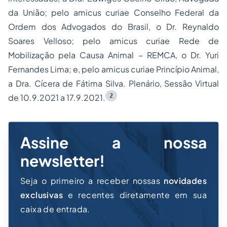
da União; pelo
amicus curiae
Conselho Federal da
Ordem dos Advogados do Brasil, o Dr. Reynaldo
Soares Velloso; pelo
amicus curiae
Rede de
Mobilização pela Causa Animal – REMCA, o Dr. Yuri
Fernandes Lima; e, pelo
amicus curiae
Princípio Animal,
a Dra. Cícera de Fátima Silva. Plenário, Sessão Virtual
2
de 10.9.2021 a 17.9.2021.
Assine a nossa
newsletter!
Seja o primeiro a receber nossas
novidades
exclusivas
e recentes diretamente em sua
caixa de entrada.