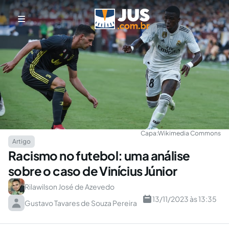
Capa:
Wikimedia Commons
Artigo
Racismo no futebol: uma análise
sobre o caso de Vinícius Júnior
Rilawilson José de Azevedo
13/11/2023 às 13:35
Gustavo Tavares de Souza Pereira