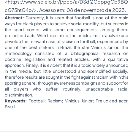
<
https://www.scielo.br/j/pcp/a/DSdQCbppgCb9BQ
cG75htG4p/
>. Acesso em: 08 de novembro de 2023.
Abstract:
Currently, it is seen that football is one of the main
ways for black players to achieve social mobility, but success in
the sport comes with some consequences, among them:
prejudiced acts. With this in mind, the article aims to analyze and
develop the relevant case of racism in football, experienced by
one of the best strikers in Brazil, the star Vinícius Júnior. The
methodology consisted of a bibliographical research on
doctrine, legislation and related articles, with a qualitative
approach. Finally, it is evident that it is a topic widely announced
in the media, but little understood and exemplified socially,
therefore results are sought in the fight against racism within this
sporting sphere, through awareness campaigns and support for
all players who suffer, routinely, unacceptable racial
discrimination.
Keywords:
Football; Racism; Vinícius Júnior; Prejudiced acts;
Brazil.