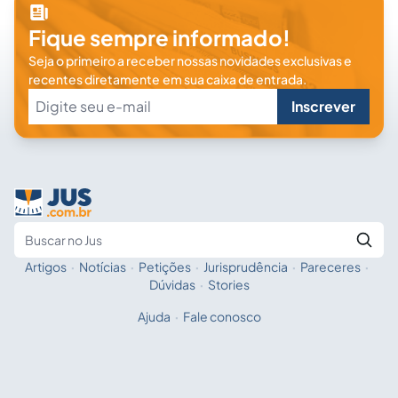
Fique sempre informado!
Seja o primeiro a receber nossas novidades exclusivas e
recentes diretamente em sua caixa de entrada.
Inscrever
Artigos
·
Notícias
·
Petições
·
Jurisprudência
·
Pareceres
·
Fale com a IA
Buscar no Jus
Dúvidas
·
Stories
Ajuda
·
Fale conosco