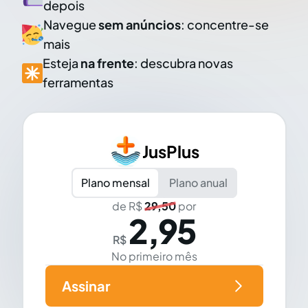
depois
Navegue
sem anúncios
: concentre-se
mais
Esteja
na frente
: descubra novas
ferramentas
JusPlus
Plano mensal
Plano anual
de R$
29,50
por
2,95
R$
No primeiro mês
Assinar