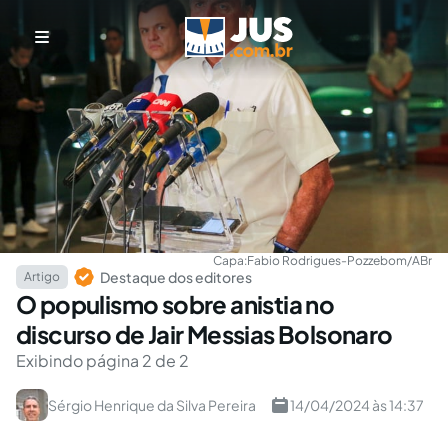
Capa:
Fabio Rodrigues-Pozzebom/ABr
Destaque dos editores
Artigo
O populismo sobre anistia no
discurso de Jair Messias Bolsonaro
Exibindo página 2 de 2
Sérgio Henrique da Silva Pereira
14/04/2024 às 14:37