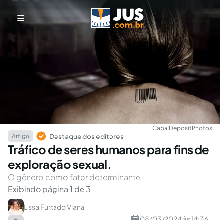
Capa:
DepositPhotos
Destaque dos editores
Artigo
Tráfico de seres humanos para fins de
exploração sexual.
O gênero como fator determinante
Exibindo página 1 de 3
Lissa Furtado Viana
08/03/2024 às 14:36