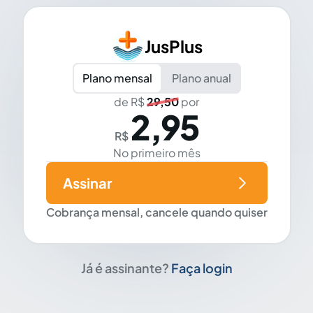
JusPlus
Plano mensal
Plano anual
de R$
29,50
por
2,95
R$
No primeiro mês
Assinar
Cobrança mensal, cancele quando quiser
Já é assinante?
Faça login