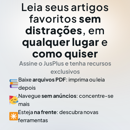
Leia seus artigos
favoritos
sem
distrações
, em
qualquer lugar
e
como quiser
Assine o JusPlus e tenha recursos
exclusivos
Baixe
arquivos PDF
: imprima ou leia
depois
Navegue
sem anúncios
: concentre-se
mais
Esteja
na frente
: descubra novas
ferramentas