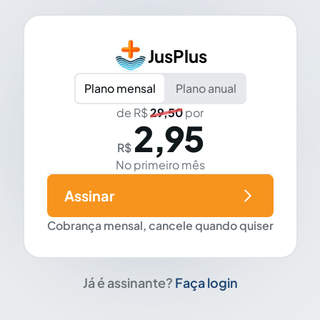
JusPlus
Plano mensal
Plano anual
de R$
29,50
por
2,95
R$
No primeiro mês
Assinar
Cobrança mensal, cancele quando quiser
Já é assinante?
Faça login