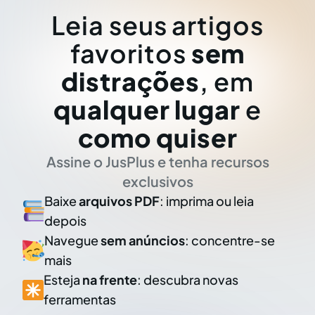
Leia seus artigos
favoritos
sem
distrações
, em
qualquer lugar
e
como quiser
Assine o JusPlus e tenha recursos
exclusivos
Baixe
arquivos PDF
: imprima ou leia
depois
Navegue
sem anúncios
: concentre-se
mais
Esteja
na frente
: descubra novas
ferramentas