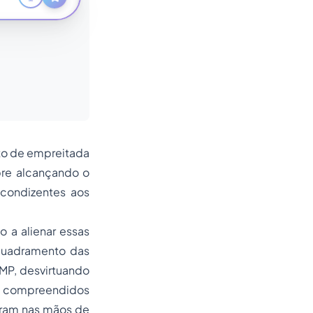
to de empreitada
pre alcançando o
 condizentes aos
o a alienar essas
quadramento das
HMP, desvirtuando
os compreendidos
baram nas mãos de