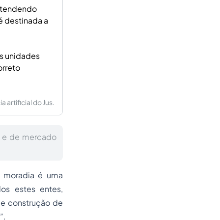
, atendendo
é destinada a
as unidades
orreto
artificial do Jus.
S) e de mercado
 à moradia é uma
os estes entes,
de construção de
”.