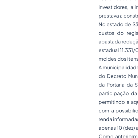
investidores, a
prestava a const
No estado de São
custos do regi
abastada redução
estadual 11.331/
moldes dos itens 
A municipalidade
do Decreto Mun
da Portaria da 
participação da
permitindo a aqu
com a possibil
renda informadas
apenas 10 (dez) 
Como anteriorme