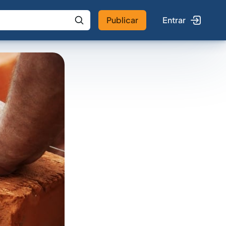
Publicar
Entrar
 IA
Buscar no Jus