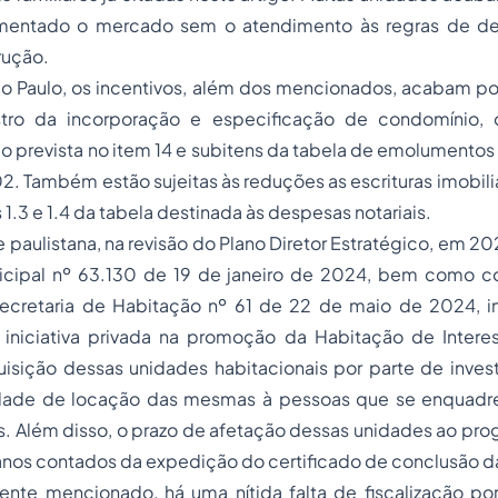
limentado o mercado sem o atendimento às regras de d
rução.
 Paulo, os incentivos, além dos mencionados, acabam por 
stro da incorporação e especificação de condomínio, 
 prevista no item 14 e subitens da tabela de emolumentos in
02. Também estão sujeitas às reduções as escrituras imobiliá
1.3 e 1.4 da tabela destinada às despesas notariais.
 paulistana, na revisão do Plano Diretor Estratégico, em 2
icipal nº 63.130 de 19 de janeiro de 2024, bem como c
Secretaria de Habitação nº 61 de 22 de maio de 2024, in
 iniciativa privada na promoção da Habitação de Interes
isição dessas unidades habitacionais por parte de invest
idade de locação das mesmas à pessoas que se enquadre
. Além disso, o prazo de afetação dessas unidades ao pro
anos contados da expedição do certificado de conclusão d
nte mencionado, há uma nítida falta de fiscalização po