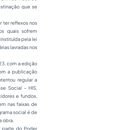
estinação que se
ter reflexos nos
os quais sofrem
stituída pela lei
rias lavradas nos
023, com a edição
om a publicação
tentou regular a
se Social – HIS,
idores e fundos,
m nas faixas de
grama social é de
a obra.
r parte do Poder