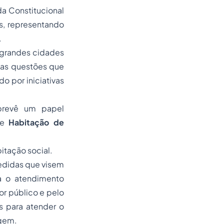
da Constitucional
os, representando
.
s grandes cidades
 as questões que
o por iniciativas
 prevê um papel
 de
Habitação de
itação social.
edidas que visem
ra o atendimento
or público e pelo
s para atender o
agem.