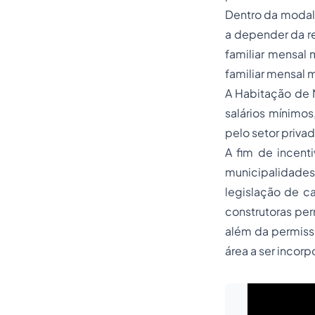
Dentro da modali
a depender da re
familiar mensal 
familiar mensal 
A Habitação de M
salários mínimo
pelo setor priva
A fim de incenti
municipalidades
legislação de c
construtoras per
além da permiss
área a ser incorp