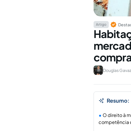
Destaq
Artigo
Habitaç
mercado
compra
Douglas Gavaz
Resumo:
O direito à 
competência d