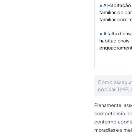
A Habitação d
famílias de ba
famílias com 
A falta de f
habitacionais,
enquadramento
Como assegurar
popular (HMP) 
Plenamente asse
competência co
conforme aponta
moradias e a mel