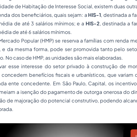
dade de Habitação de Interesse Social, existem duas outra
nda dos beneficiários, quais sejam: a
HIS-1
, destinada a f
média de até 3 salários mínimos; e a
HIS-2
, destinada a f
média de até 6 salários mínimos.
ercado Popular (HMP) se reserva a famílias com renda men
s, e da mesma forma, pode ser promovida tanto pelo seto
do. No caso de HMP, as unidades são mais elaboradas.
var esse interesse do setor privado à construção de mora
 concedem benefícios fiscais e urbanísticos, que variam
ada ente concedente. Em São Paulo, Capital, os incentiv
meiam a isenção do pagamento de outorga onerosa do direi
ão de majoração do potencial construtivo, podendo alcanç
orada.