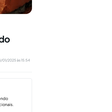
 do
/01/2025 às 15:54
sendo
ionais.