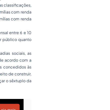
s classificações,
amílias com renda
amílias com renda
sal entre 6 e 10
r público quanto
dias sociais, as
 de acordo com a
os concedidos às
to de construir,
ar o sêxtuplo da