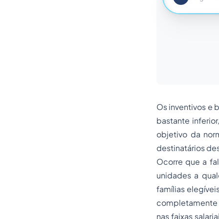
Os inventivos e
bastante inferio
objetivo da nor
destinatários de
Ocorre que a fal
unidades a qua
famílias elegíve
completamente o
nas faixas salar