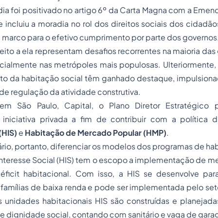
dia foi positivado no artigo 6º da Carta Magna com a Emen
incluiu a moradia no rol dos direitos sociais dos cidadã
 marco para o efetivo cumprimento por parte dos governos
reito a ela representam desafios recorrentes na maioria da
ialmente nas metrópoles mais populosas. Ulteriormente,
uto da habitação social têm ganhado destaque, impulsionad
e regulação da atividade construtiva.
em São Paulo, Capital, o Plano Diretor Estratégico
iniciativa privada a fim de contribuir com a política
(HIS)
e
Habitação de Mercado Popular (HMP)
.
sário, portanto, diferenciar os modelos dos programas de hab
Interesse Social (HIS) tem o escopo a implementação de m
ficit habitacional. Com isso, a HIS se desenvolve pa
 famílias de baixa renda e pode ser implementada pelo set
s unidades habitacionais HIS são construídas e planejada
e dignidade social, contando com sanitário e vaga de gar