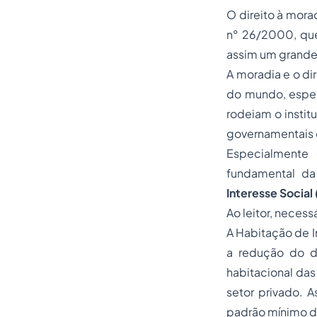
O direito à mora
n° 26/2000, que 
assim um grande
A moradia e o di
do mundo, espec
rodeiam o instit
governamentais d
Especialmente 
fundamental da 
Interesse Social 
Ao leitor, neces
A Habitação de 
a redução do dé
habitacional das
setor privado. A
padrão mínimo d