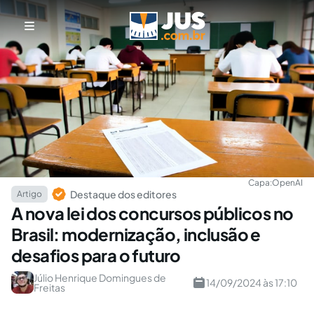
Capa:
OpenAI
Destaque dos editores
Artigo
A nova lei dos concursos públicos no
Brasil: modernização, inclusão e
desafios para o futuro
Júlio Henrique Domingues de
14/09/2024 às 17:10
Freitas