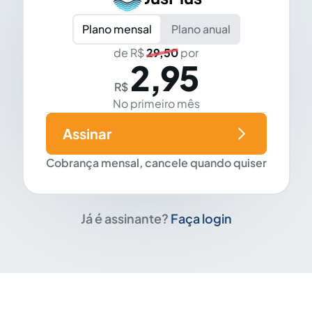
Plano mensal
Plano anual
de R$
29,50
por
2,95
R$
No primeiro mês
Assinar
Cobrança mensal, cancele quando quiser
Já é assinante?
Faça login