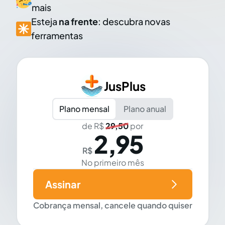
mais
Esteja
na frente
: descubra novas
ferramentas
JusPlus
Plano mensal
Plano anual
de R$
29,50
por
2,95
R$
No primeiro mês
Assinar
Cobrança mensal, cancele quando quiser