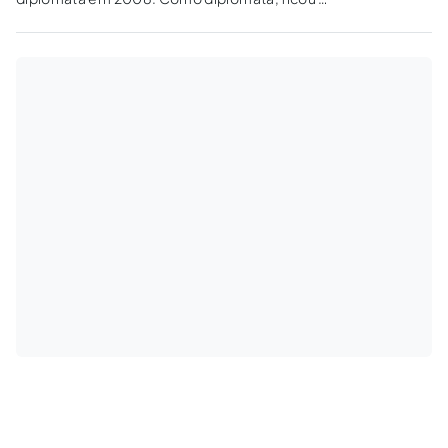
anos trabalhando na África e hoje é assessor
do diretor do Departamento de África. Para
ele, a melhor forma de resolver o que chama
de racismo velado é por meio das cotas.