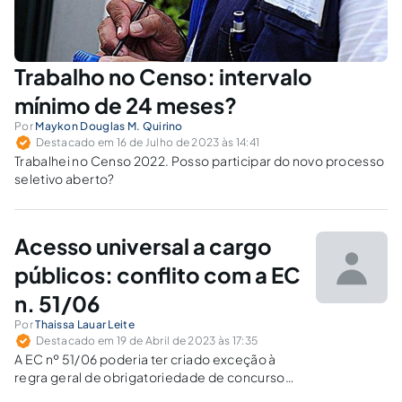
Trabalho no Censo: intervalo
mínimo de 24 meses?
Por
Maykon Douglas M. Quirino
Destacado em 16 de Julho de 2023 às 14:41
Trabalhei no Censo 2022. Posso participar do novo processo
seletivo aberto?
Acesso universal a cargo
públicos: conflito com a EC
n. 51/06
Por
Thaissa Lauar Leite
Destacado em 19 de Abril de 2023 às 17:35
A EC nº 51/06 poderia ter criado exceção à
regra geral de obrigatoriedade de concurso
público para acesso efetivo a cargos e