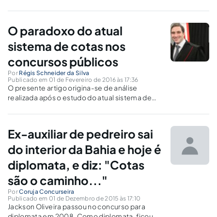
subjetivo à nomeação de candidato aprovado
em concurso público para edital com vagas
determinadas e para cadastro de reserva.
O paradoxo do atual
sistema de cotas nos
concursos públicos
Por
Régis Schneider da Silva
Publicado em 01 de Fevereiro de 2016 às 17:36
O presente artigo origina-se de análise
realizada após o estudo do atual sistema de
cotas nos concursos públicos, levantando a
indagação sobre o paradoxo de o candidato
cotista obter novo cargo/emprego público já
Ex-auxiliar de pedreiro sai
sendo servidor/empregado público.
do interior da Bahia e hoje é
diplomata, e diz: "Cotas
são o caminho..."
Por
Coruja Concurseira
Publicado em 01 de Dezembro de 2015 às 17:10
Jackson Oliveira passou no concurso para
diplomata em 2008. Como diplomata, ficou 3