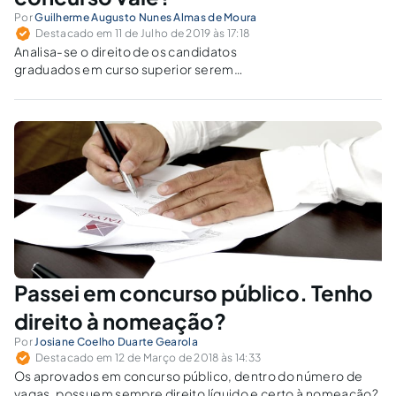
Por
Guilherme Augusto Nunes Almas de Moura
Destacado em 11 de Julho de 2019 às 17:18
Analisa-se o direito de os candidatos
graduados em curso superior serem
habilitados em concursos públicos cujo edital
prevê a necessidade de comprovação da
conclusão de curso de nível técnico.
Passei em concurso público. Tenho
direito à nomeação?
Por
Josiane Coelho Duarte Gearola
Destacado em 12 de Março de 2018 às 14:33
Os aprovados em concurso público, dentro do número de
vagas, possuem sempre direito líquido e certo à nomeação?