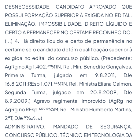
DESNECESSIDADE. CANDIDATO APROVADO QUE
POSSUI FORMAÇÃO SUPERIOR À EXIGIDA NO EDITAL.
ELIMINAÇÃO. IMPOSSIBILIDADE. DIREITO LÍQUIDO E
CERTO A PERMANECER NO CERTAME RECONHECIDO.
(...) 4. Há direito líquido e certo de permanência no
certame se o candidato detém qualificação superior à
exigida no edital do concurso público. (Precedente:
AgRg no Ag 1.402.890⁄RN, Rel. Min. Benedito Gonçalves,
Primeira Turma, julgado em 9.8.2011, DJe
16.8.2011;REsp 1.071.424⁄RN, Rel. Ministra Eliana Calmon,
Segunda Turma, julgado em 20.8.2009, DJe
8.9.2009.) Agravo regimental improvido (AgRg no
AgRg no REsp 1270179⁄AM, Rel. Ministro Humberto Martins,
2ªT, DJe 03⁄02⁄2012)
ADMINISTRATIVO. MANDADO DE SEGURANÇA.
CONCURSO PÚBLICO. TÉCNICO EM TECNOLOGIA DA