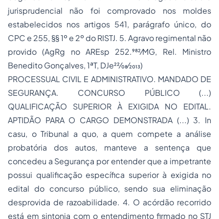
jurisprudencial não foi comprovado nos moldes
estabelecidos nos artigos 541, parágrafo único, do
CPC e 255, §§ 1º e 2º do RISTJ. 5. Agravo regimental não
provido (AgRg no AREsp 252.982⁄MG, Rel. Ministro
Benedito Gonçalves, 1ªT, DJe22⁄08⁄2013)
PROCESSUAL CIVIL E ADMINISTRATIVO. MANDADO DE
SEGURANÇA. CONCURSO PÚBLICO (...)
QUALIFICAÇÃO SUPERIOR À EXIGIDA NO EDITAL.
APTIDÃO PARA O CARGO DEMONSTRADA (...) 3. In
casu, o Tribunal a quo, a quem compete a análise
probatória dos autos, manteve a sentença que
concedeu a Segurança por entender que a impetrante
possui qualificação específica superior à exigida no
edital do concurso público, sendo sua eliminação
desprovida de razoabilidade. 4. O acórdão recorrido
está em sintonia com o entendimento firmado no STJ