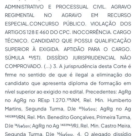
ADMINISTRATIVO E PROCESSUAL CIVIL. AGRAVO
REGIMENTAL NO AGRAVO EM RECURSO
ESPECIAL.CONCURSO PÚBLICO. VIOLAÇÃO DOS
ARTIGOS 128 E 460 DO CPC. INOCORRÊNCIA. CARGO
TÉCNICO. CANDIDATO QUE POSSUI QUALIFICAÇÃO
SUPERIOR À EXIGIDA. APTIDÃO PARA O CARGO.
SÚMULA 83⁄STJ. DISSÍDIO JURISPRUDENCIAL NÃO
COMPROVADO. (...) 3. A jurisprudência desta Corte é
firme no sentido de que é ilegal a eliminação do
candidato que apresenta diploma de formação em
nível superior ao exigido no edital. Precedentes: AgRg
no AgRg no REsp 1.270.179⁄AM, Rel. Min. Humberto
Martins, Segunda Turma, DJe 03⁄02⁄2012; AgRg no Ag
1402890⁄RN, Rel. Min. Benedito Gonçalves, Primeira Turma,
DJe 16⁄08⁄2011; AgRg no Ag 1422963⁄RJ, Rel. Min. Castro Meira,
Segunda Turma, DJe 16⁄02⁄2012. 4. O alegado dissídio