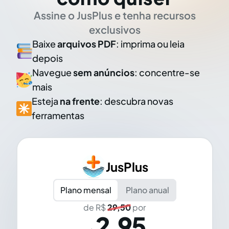
Assine o JusPlus e tenha recursos
exclusivos
Baixe
arquivos PDF
: imprima ou leia
depois
Navegue
sem anúncios
: concentre-se
mais
Esteja
na frente
: descubra novas
ferramentas
JusPlus
Plano mensal
Plano anual
de R$
29,50
por
2,95