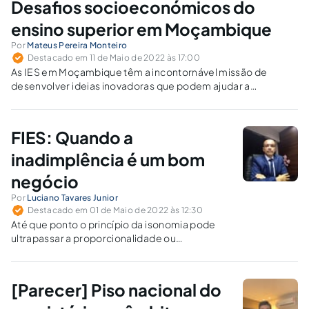
Desafios socioeconómicos do
ensino superior em Moçambique
Por
Mateus Pereira Monteiro
Destacado em 11 de Maio de 2022 às 17:00
As IES em Moçambique têm a incontornável missão de
desenvolver ideias inovadoras que podem ajudar a
sociedade a transformar em riqueza os recursos existentes
no país.
FIES: Quando a
inadimplência é um bom
negócio
Por
Luciano Tavares Junior
Destacado em 01 de Maio de 2022 às 12:30
Até que ponto o princípio da isonomia pode
ultrapassar a proporcionalidade ou
razoabilidade?
[Parecer] Piso nacional do