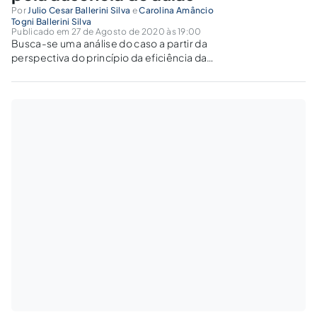
Por
Julio Cesar Ballerini Silva
e
Carolina Amâncio
Togni Ballerini Silva
Publicado em 27 de Agosto de 2020 às 19:00
Busca-se uma análise do caso a partir da
perspectiva do princípio da eficiência da
Administração Pública e da responsabilidade
civil objetiva do Estado que vem causando
prejuízo a grande número de alunos por falta
de planejamento racional da crise.