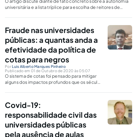
O artigo discute diante de fato concreto sobre a autonomia
universitária e a lista tríplice para escolha de reitores de
universidades.
Fraude nas universidades
públicas: a quantas anda a
efetividade da política de
cotas para negros
Por
Luis Alberto Marques Pinheiro
Publicado em 01 de Outubro de 2020 às 05:07
O sistema de cotas foi pensado para mitigar
alguns dos impactos profundos que os séculos
de grilhões da escravidão negra trouxe a
esses cidadãos. Todavia, algo não vem saindo
como o planejado.
Covid-19:
responsabilidade civil das
universidades públicas
pela ausência de aulas