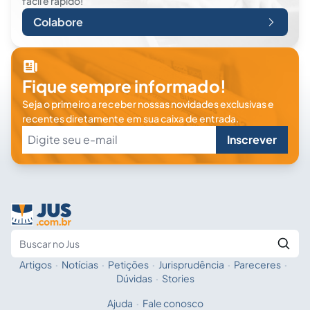
fácil e rápido!
Colabore
Fique sempre informado!
Seja o primeiro a receber nossas novidades exclusivas e
recentes diretamente em sua caixa de entrada.
Inscrever
Artigos
·
Notícias
·
Petições
·
Jurisprudência
·
Pareceres
·
Fale com a IA
Buscar no Jus
Dúvidas
·
Stories
Ajuda
·
Fale conosco