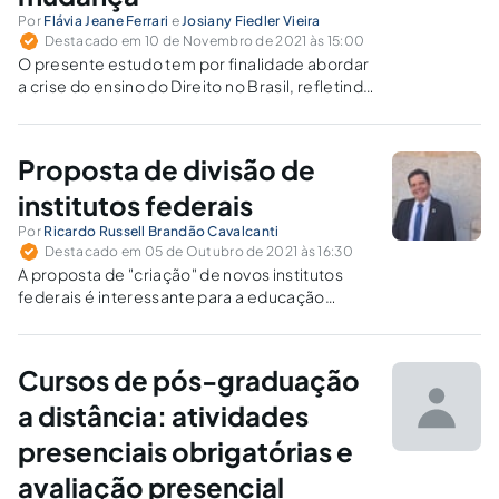
Por
Flávia Jeane Ferrari
e
Josiany Fiedler Vieira
Destacado em 10 de Novembro de 2021 às 15:00
O presente estudo tem por finalidade abordar
a crise do ensino do Direito no Brasil, refletindo
acerca dos fatores que a ocasionaram, bem
como as suas possíveis soluções.
Proposta de divisão de
institutos federais
Por
Ricardo Russell Brandão Cavalcanti
Destacado em 05 de Outubro de 2021 às 16:30
A proposta de "criação" de novos institutos
federais é interessante para a educação
pública brasileira?
Cursos de pós-graduação
a distância: atividades
presenciais obrigatórias e
avaliação presencial