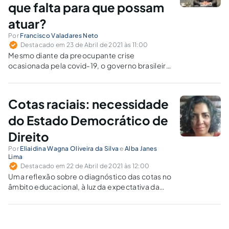
que falta para que possam
atuar?
Por
Francisco Valadares Neto
Destacado em 23 de Abril de 2021 às 11:00
Mesmo diante da preocupante crise
ocasionada pela covid-19, o governo brasileiro
insiste em criar obstáculos na revalidação de
diplomas de brasileiros graduados em
medicina no exterior.
Cotas raciais: necessidade
do Estado Democrático de
Direito
Por
Eliaidina Wagna Oliveira da Silva
e
Alba Janes
Lima
Destacado em 22 de Abril de 2021 às 12:00
Uma reflexão sobre o diagnóstico das cotas no
âmbito educacional, à luz da expectativa da
construção de um ambiente universitário
multicultural e benéfico a todos.