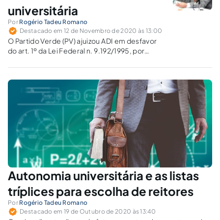
universitária
Por
Rogério Tadeu Romano
Destacado em 12 de Novembro de 2020 às 13:00
O Partido Verde (PV) ajuizou ADI em desfavor
do art. 1º da Lei Federal n. 9.192/1995, por
supostamente representar flagrante violação
ao instituto constitucional da autonomia
universitária.
Autonomia universitária e as listas
tríplices para escolha de reitores
Por
Rogério Tadeu Romano
Destacado em 19 de Outubro de 2020 às 13:40