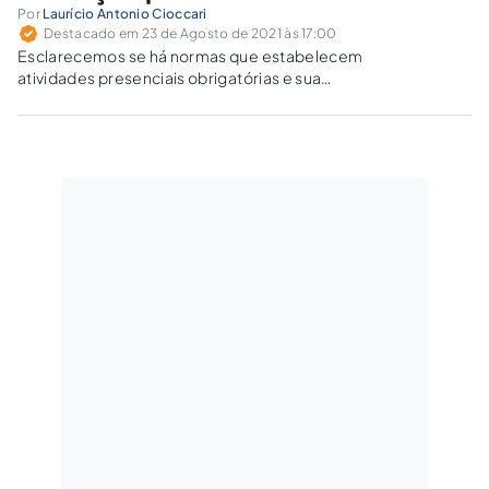
Por
Laurício Antonio Cioccari
Destacado em 23 de Agosto de 2021 às 17:00
Esclarecemos se há normas que estabelecem
atividades presenciais obrigatórias e sua
forma de cumprimento nos cursos de pós-
graduação a distância.