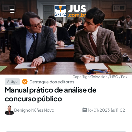
Capa:
Tiger Television / HBO / Fox
Destaque dos editores
Artigo
Manual prático de análise de
concurso público
Benigno Núñez Novo
16/01/2023 às 11:02